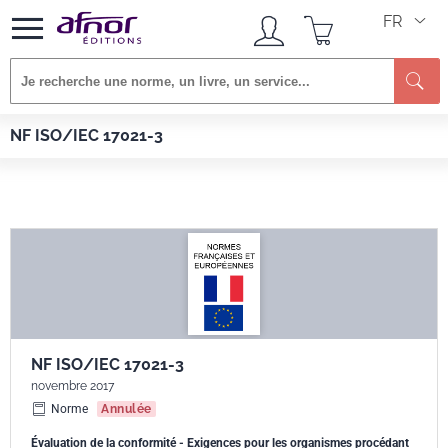
FR
Re
Afnor EDITIONS
Normes
NF ISO/IEC 17021-3
NF ISO/IEC 17021-3
NF ISO/IEC 17021-3
novembre 2017
Norme
Annulée
Évaluation de la conformité - Exigences pour les organismes procédant