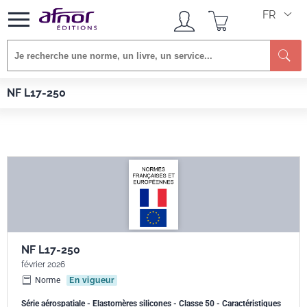
FR
Re
Afnor EDITIONS
Normes
NF L17-250
NF L17-250
NF L17-250
février 2026
Norme
En vigueur
Série aérospatiale - Elastomères silicones - Classe 50 - Caractéristiques