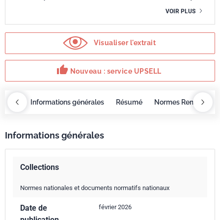
VOIR PLUS
Visualiser l'extrait
thumb_up
Nouveau : service UPSELL
OBAZ
Informations générales
Résumé
Normes Remplacée
Informations générales
Collections
Normes nationales et documents normatifs nationaux
Date de
février 2026
publication