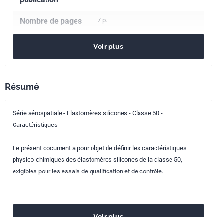
Nombre de pages
7 p.
Référence
NF L17-250
Voir plus
Codes ICS
49.025.40
Caoutchouc et plastiques
Résumé
Série aérospatiale - Elastomères silicones - Classe 50 -
Caractéristiques
Le présent document a pour objet de définir les caractéristiques
physico-chimiques des élastomères silicones de la classe 50,
exigibles pour les essais de qualification et de contrôle.
Voir plus