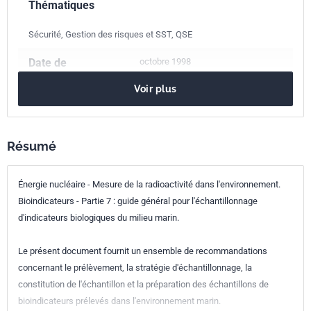
Thématiques
Sécurité, Gestion des risques et SST, QSE
Date de
octobre 1998
publication
Voir plus
Nombre de pages
16 p.
Référence
NF M60-780-7
Résumé
Codes ICS
Énergie nucléaire - Mesure de la radioactivité dans l'environnement.
13.280
Protection contre les rayonnements
Bioindicateurs - Partie 7 : guide général pour l'échantillonnage
17.240
Mesurage des rayonnements
d'indicateurs biologiques du milieu marin.
27.120.01
Énergie nucléaire en général
Le présent document fournit un ensemble de recommandations
Indice de
M60-780-7
concernant le prélèvement, la stratégie d'échantillonnage, la
classement
constitution de l'échantillon et la préparation des échantillons de
bioindicateurs prélevés dans l'environnement marin.
Numéro de tirage
1 - septembre 1998