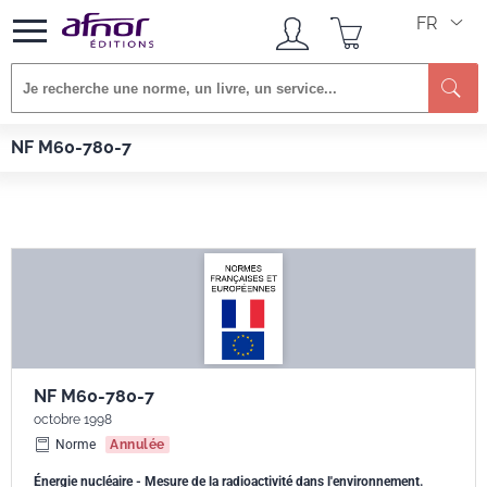
FR
Re
Afnor EDITIONS
Normes
NF M60-780-7
NF M60-780-7
NF M60-780-7
octobre 1998
Norme
Annulée
Énergie nucléaire - Mesure de la radioactivité dans l'environnement.