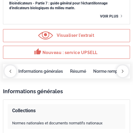
Bioindicateurs - Partie 7 : guide général pour l'échantillonnage
d'indicateurs biologiques du milieu marin.
VOIR PLUS
Visualiser l'extrait
thumb_up
Nouveau : service UPSELL
OBAZ
Informations générales
Résumé
Norme remplacée p
Informations générales
Collections
Normes nationales et documents normatifs nationaux