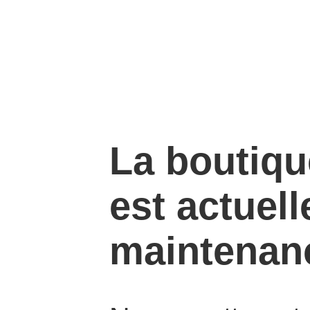
La boutiq
est actuel
maintenan