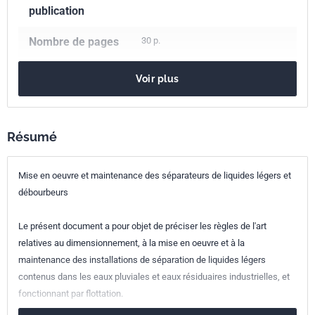
publication
Nombre de pages
30 p.
Référence
NF P16-442
Voir plus
Codes ICS
13.060.30
Eaux usées
Indice de
P16-442
Résumé
classement
Mise en oeuvre et maintenance des séparateurs de liquides légers et
Numéro de tirage
1
débourbeurs
Le présent document a pour objet de préciser les règles de l'art
relatives au dimensionnement, à la mise en oeuvre et à la
maintenance des installations de séparation de liquides légers
contenus dans les eaux pluviales et eaux résiduaires industrielles, et
fonctionnant par flottation.