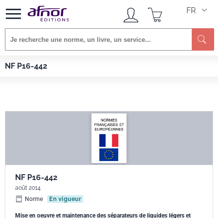
FR
Re
Afnor EDITIONS
Normes
NF P16-442
NF P16-442
NF P16-442
août 2014
Norme
En vigueur
Mise en oeuvre et maintenance des séparateurs de liquides légers et