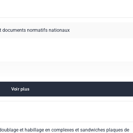
t documents normatifs nationaux
Voir plus
lâtre. Chaux. Mortier
érieures
doublage et habillage en complexes et sandwiches plaques de