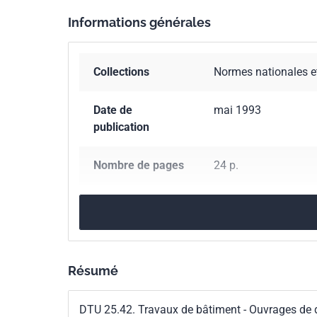
Informations générales
Collections
Normes nationales e
Date de
mai 1993
publication
Nombre de pages
24 p.
Référence
NF P72-204-1
Codes ICS
91.100.10
Ciment. P
91.180
Finitions int
Résumé
Indice de
P72-204-1
DTU 25.42. Travaux de bâtiment - Ouvrages de 
classement