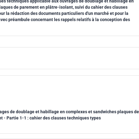
ses techniques applicable aux ouvrages de doublage et habillage en
aques de parement en plâtre-isolant, suivi du cahier des clauses
r la rédaction des documents particuliers d'un marché et pour la
avec préambule concernant les rappels relatifs à la conception des
ages de doublage et habillage en complexes et sandwiches plaques de
t - Partie 1-1 : cahier des clauses techniques types