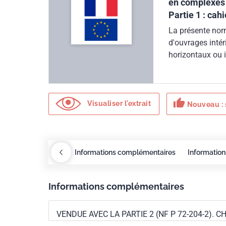
en complexes 
Partie 1 : cah
La présente nor
d'ouvrages intér
horizontaux ou 
parement en plât
thumb_up
Visualiser l'extrait
Nouveau : 
xigences
COBAZ
Informations complémentaires
Information
Informations complémentaires
VENDUE AVEC LA PARTIE 2 (NF P 72-204-2).