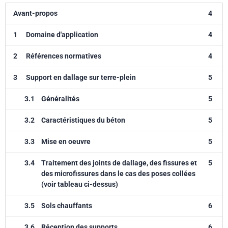
Avant-propos
4
1
Domaine d'application
4
2
Références normatives
4
3
Support en dallage sur terre-plein
5
3.1
Généralités
5
3.2
Caractéristiques du béton
5
3.3
Mise en oeuvre
5
3.4
Traitement des joints de dallage, des fissures et
5
des microfissures dans le cas des poses collées
(voir tableau ci-dessus)
3.5
Sols chauffants
6
3.6
Réception des supports
6