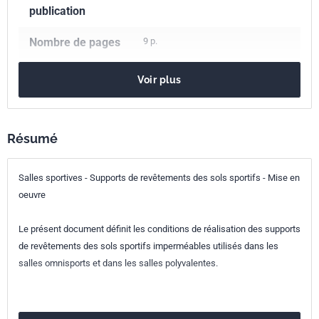
publication
Nombre de pages
9 p.
Référence
NF P90-202
Voir plus
Codes ICS
97.220.10
Installations de sports
Indice de
P90-202
Résumé
classement
Salles sportives - Supports de revêtements des sols sportifs - Mise en
Numéro de tirage
1 - mars 2009
oeuvre
Le présent document définit les conditions de réalisation des supports
de revêtements des sols sportifs imperméables utilisés dans les
salles omnisports et dans les salles polyvalentes.