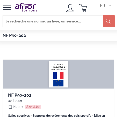
FR
Afnor EDITIONS
Normes
NF P90-202
NF P90-202
NF P90-202
avril 2009
Norme
Annulée
Salles sportives - Supports de revêtements des sols sportifs - Mise en