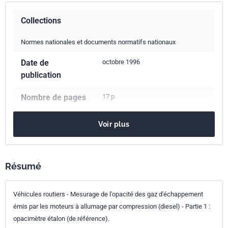
Collections
Normes nationales et documents normatifs nationaux
Date de
octobre 1996
publication
Nombre de pages
17 p.
Référence
NF R10-025-1
Voir plus
Codes ICS
13.040.50
Émissions de gaz d'échappement
Résumé
43.060.20
Compresseurs et circuits d'admission et
d'échappement
43.180
Matériel de diagnostic, d'entretien et d'essai
Véhicules routiers - Mesurage de l'opacité des gaz d'échappement
émis par les moteurs à allumage par compression (diesel) - Partie 1 :
Indice de
R10-025-1
opacimètre étalon (de référence).
classement