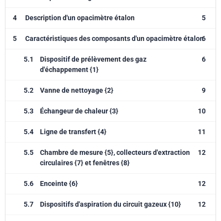
4
Description d'un opacimètre étalon
5
5
Caractéristiques des composants d'un opacimètre étalon
6
5.1
Dispositif de prélèvement des gaz
6
d'échappement {1}
5.2
Vanne de nettoyage {2}
9
5.3
Échangeur de chaleur {3}
10
5.4
Ligne de transfert {4}
11
5.5
Chambre de mesure {5}, collecteurs d'extraction
12
circulaires {7} et fenêtres {8}
5.6
Enceinte {6}
12
5.7
Dispositifs d'aspiration du circuit gazeux {10}
12