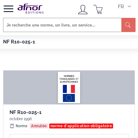
FR
Re
Afnor EDITIONS
Normes
NF R10-025-1
NF R10-025-1
NF R10-025-1
octobre 1996
Norme
Annulée
norme d'application obligatoire