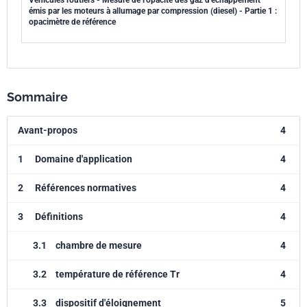
Véhicules routiers - Mesure de l'opacité des gaz d'échappement
émis par les moteurs à allumage par compression (diesel) - Partie 1 :
opacimètre de référence
Sommaire
Avant-propos
4
1
Domaine d'application
4
2
Références normatives
4
3
Définitions
4
3.1
chambre de mesure
4
3.2
température de référence Tr
4
3.3
dispositif d'éloignement
5