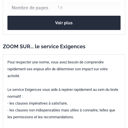
Nombre de pages
1 p.
Référence
NF R22-601
Voir plus
Codes ICS
43.140
Motocycles et cyclomoteurs
ZOOM SUR... le service Exigences
43.150
Bicyclettes
Indice de
R22-601
Pour respecter une norme, vous avez besoin de comprendre
classement
rapidement ses enjeux afin de déterminer son impact sur votre
activité.
Numéro de tirage
1 - décembre 1997
Le service Exigences vous aide à repérer rapidement au sein du texte
normatif :
- les clauses impératives à satisfaire,
- les clauses non indispensables mais utiles à connaitre, telles que
les permissions et les recommandations.