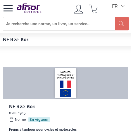
FR
Afnor EDITIONS
Normes
NF R22-601
NF R22-601
NF R22-601
mars 1945
Norme
En vigueur
Freins à tambour pour cycles et motocycles