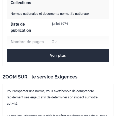
Collections
Normes nationales et documents normatifs nationaux
Date de
juillet 1974
publication
Nombre de pages
2 p.
Référence
NF R33-103
Voir plus
Codes ICS
43.150
Bicyclettes
Indice de
R33-103
ZOOM SUR... le service Exigences
classement
Pour respecter une norme, vous avez besoin de comprendre
Numéro de tirage
1 - décembre 1974
rapidement ses enjeux afin de déterminer son impact sur votre
activité.
Le service Exigences vous aide à repérer rapidement au sein du texte