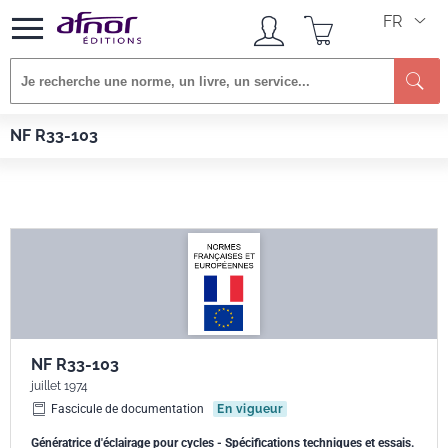
FR
Re
Afnor EDITIONS
Normes
NF R33-103
NF R33-103
NF R33-103
juillet 1974
Fascicule de documentation
En vigueur
Génératrice d'éclairage pour cycles - Spécifications techniques et essais.