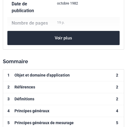
Date de
octobre 1982
publication
Nombre de pages
19 p.
Référence
NF S31-057
Voir plus
Codes ICS
91.120.20
Acoustique dans le bâtiment. Isolation acoustique
Sommaire
Indice de
S31-057
1
Objet et domaine d'application
2
classement
2
Références
2
Numéro de tirage
1 - novembre 1982
3
Définitions
2
4
Principes généraux
4
5
Principes généraux de mesurage
5