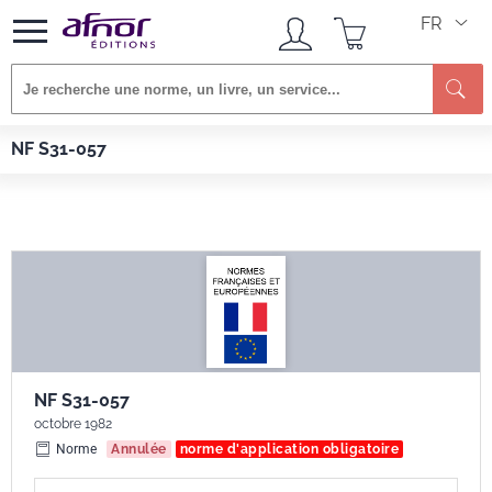
FR
Afnor EDITIONS
Normes
NF S31-057
NF S31-057
NF S31-057
octobre 1982
Norme
Annulée
norme d'application obligatoire