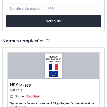
Nombre de pages
54 p.
Référence
NF S61-933
Voir plus
Codes ICS
13.220.20
Protection contre l'incendie
Normes remplacées
(1)
Numéro de tirage
1
NF S61-933
avril 2019
Norme
Annulée
Systèmes de Sécurité Incendie (S.S.I.) - Règles d'exploitation et de