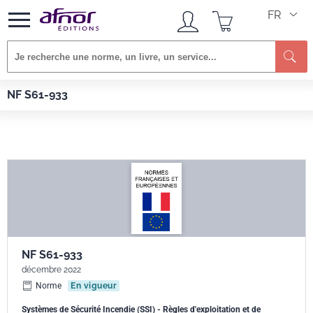
FR
Re
Afnor EDITIONS
Normes
NF S61-933
NF S61-933
NF S61-933
décembre 2022
Norme
En vigueur
Systèmes de Sécurité Incendie (SSI) - Règles d'exploitation et de