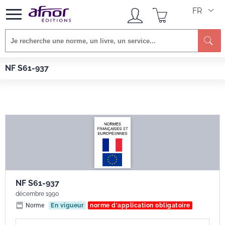
FR
Re
Afnor EDITIONS
Normes
NF S61-937
NF S61-937
NF S61-937
décembre 1990
Norme
En vigueur
norme d'application obligatoire