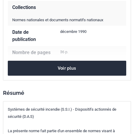
Collections
Normes nationales et documents normatifs nationaux
Date de
décembre 1990
publication
Nombre de pages
36 p.
Référence
NF S61-937
Voir plus
Codes ICS
13.220.20
Protection contre l'incendie
Résumé
Indice de
S61-937
Systèmes de sécurité incendie (S.S.I.) - Dispositifs actionnés de
classement
sécurité (D.A.S)
Numéro de tirage
1 - janvier 1991
La présente norme fait partie d'un ensemble de normes visant à