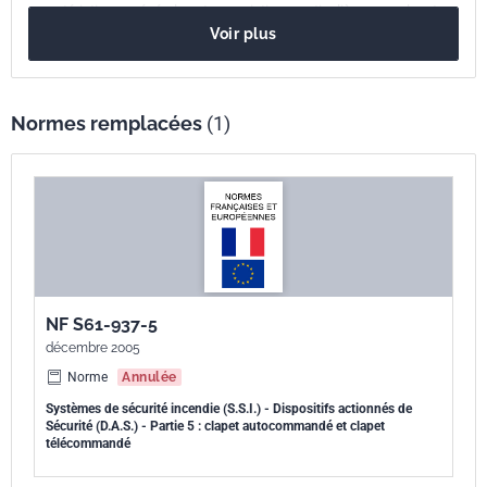
caractéristiques générales et prescriptions particulières aux clapets
Voir plus
coupe-feu en tant que D.A.S. Il traite des clapets autocommandés et
des clapets télécommandés.
Normes remplacées
(1)
NF S61-937-5
décembre 2005
Norme
Annulée
Systèmes de sécurité incendie (S.S.I.) - Dispositifs actionnés de
Sécurité (D.A.S.) - Partie 5 : clapet autocommandé et clapet
télécommandé