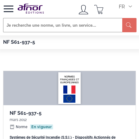
FR
Re
Afnor EDITIONS
Normes
NF S61-937-5
NF S61-937-5
NF S61-937-5
mars 2012
Norme
En vigueur
Systèmes de Sécurité Incendie (S.S.I.) - Dispositifs Actionnés de