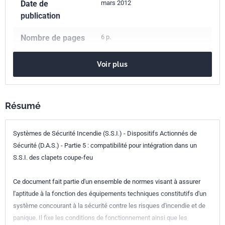
Date de
mars 2012
publication
Nombre de pages
6 p.
Référence
NF S61-937-5
Voir plus
Codes ICS
13.220.20
Protection contre l'incendie
Résumé
Indice de
S61-937-5
Systèmes de Sécurité Incendie (S.S.I.) - Dispositifs Actionnés de
classement
Sécurité (D.A.S.) - Partie 5 : compatibilité pour intégration dans un
Numéro de tirage
1 - mars 2012
S.S.I. des clapets coupe-feu
Ce document fait partie d'un ensemble de normes visant à assurer
l'aptitude à la fonction des équipements techniques constitutifs d'un
système concourant à la sécurité contre les risques d'incendie et de
panique. Il fixe les conditions de fonctionnement ainsi que les