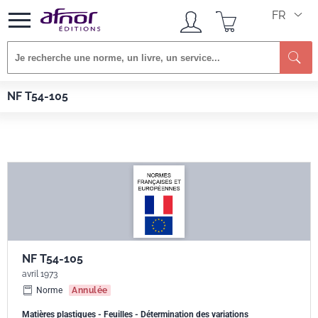
FR
Re
Afnor EDITIONS
Normes
NF T54-105
NF T54-105
NF T54-105
avril 1973
Norme
Annulée
Matières plastiques - Feuilles - Détermination des variations