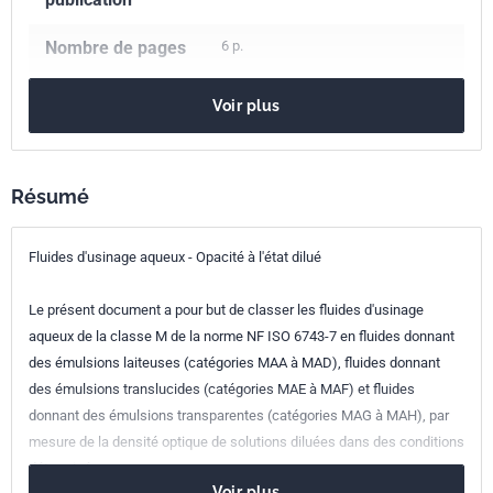
Nombre de pages
6 p.
Référence
NF T60-195
Voir plus
Codes ICS
75.100
Lubrifiants, huiles industrielles et produits connexes
Résumé
Indice de
T60-195
Fluides d'usinage aqueux - Opacité à l'état dilué
classement
Numéro de tirage
1 - octobre 1993
Le présent document a pour but de classer les fluides d'usinage
aqueux de la classe M de la norme NF ISO 6743-7 en fluides donnant
des émulsions laiteuses (catégories MAA à MAD), fluides donnant
des émulsions translucides (catégories MAE à MAF) et fluides
donnant des émulsions transparentes (catégories MAG à MAH), par
mesure de la densité optique de solutions diluées dans des conditions
déterminées.
Voir plus