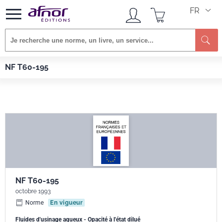
FR
Re
Afnor EDITIONS
Normes
NF T60-195
NF T60-195
NF T60-195
octobre 1993
Norme
En vigueur
Fluides d'usinage aqueux - Opacité à l'état dilué