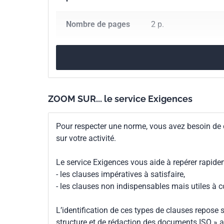
Nombre de pages
2 p.
Référence
NF T75-342
Codes ICS
71.100.60
Huiles es
ZOOM SUR... le service Exigences
Indice de
T75-342
classement
Pour respecter une norme, vous avez besoin de
sur votre activité.
Numéro de tirage
1 - avril 1984
Le service Exigences vous aide à repérer rapide
Parenté
ISO 4729:1984
- les clauses impératives à satisfaire,
internationale
- les clauses non indispensables mais utiles à 
L’identification de ces types de clauses repose s
structure et de rédaction des documents ISO » a