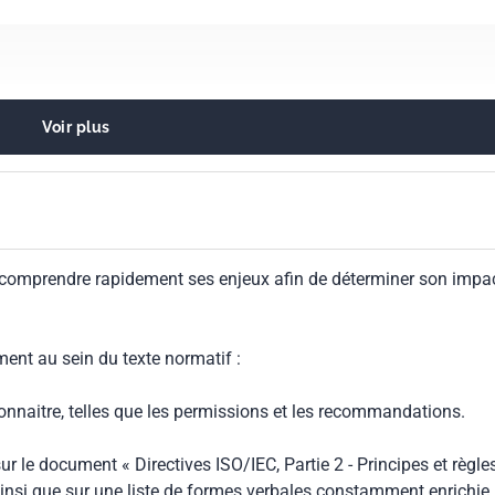
Voir plus
sentielles
 comprendre rapidement ses enjeux afin de déterminer son impa
ment au sein du texte normatif :
connaitre, telles que les permissions et les recommandations.
ur le document « Directives ISO/IEC, Partie 2 - Principes et règle
insi que sur une liste de formes verbales constamment enrichie.