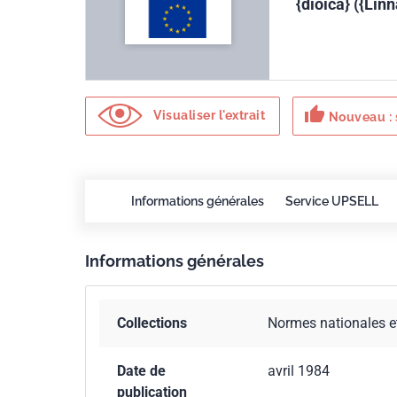
{dioica} ({Linn
thumb_up
Visualiser l'extrait
Nouveau : 
Informations générales
Service UPSELL
Informations générales
Collections
Normes nationales e
Date de
avril 1984
publication