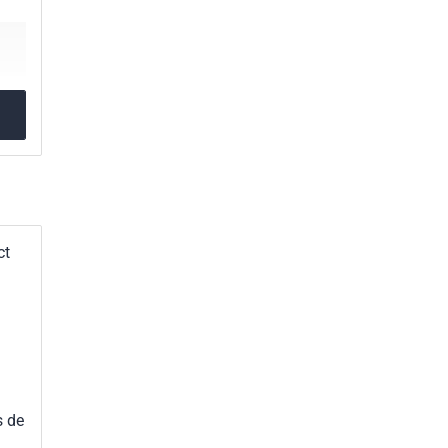
ct
s de