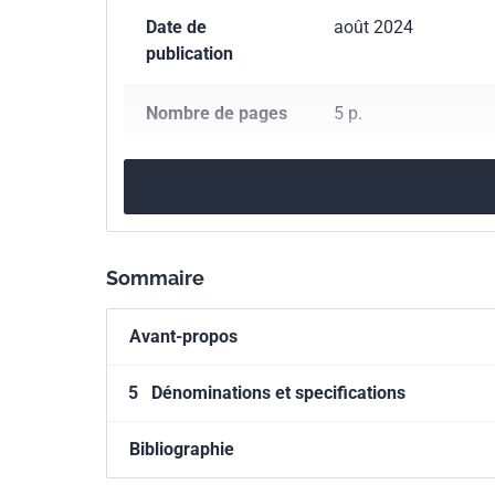
Date de
août 2024
publication
Nombre de pages
5 p.
Référence
NF U44-001/A1
Codes ICS
65.080
Engrais
Sommaire
Indice de
U44-001/A1
classement
Avant-propos
Numéro de tirage
1
5
Dénominations et specifications
Bibliographie