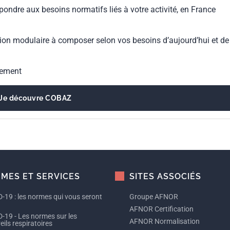
pondre aux besoins normatifs liés à votre activité, en France
ion modulaire à composer selon vos besoins d’aujourd’hui et de
gement
Je découvre COBAZ
MES ET SERVICES
SITES ASSOCIÉS
-19 : les normes qui vous seront
Groupe AFNOR
AFNOR Certification
-19 - Les normes sur les
AFNOR Normalisation
ils respiratoires