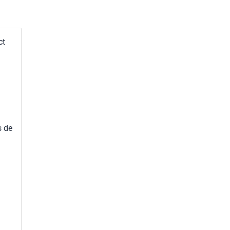
ct
s de