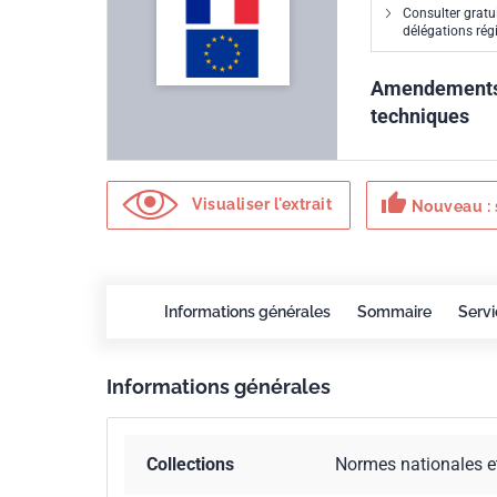
Consulter gratu
délégations ré
Amendements m
techniques
thumb_up
Visualiser l'extrait
Nouveau : 
Informations générales
Sommaire
Serv
Informations générales
Collections
Normes nationales e