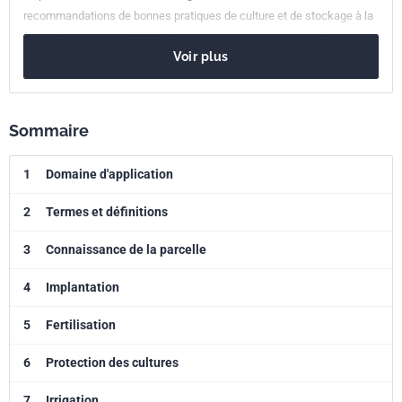
recommandations de bonnes pratiques de culture et de stockage à la
ferme de certaines céréales à mettre en oeuvre par un producteur
Voir plus
agricole dans le cadre d'une démarche qualité portant sur les qualités
sanitaire et technologique, le respect de l'environnement et de la
biodiversité, la performance économique des exploitations agricoles
et la traçabilité des pratiques.
Sommaire
1
Domaine d'application
2
Termes et définitions
3
Connaissance de la parcelle
4
Implantation
5
Fertilisation
6
Protection des cultures
7
Irrigation