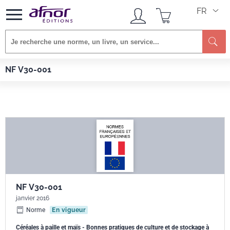
FR
Re
Afnor EDITIONS
Normes
NF V30-001
NF V30-001
NF V30-001
janvier 2016
Norme
En vigueur
Céréales à paille et maïs - Bonnes pratiques de culture et de stockage à