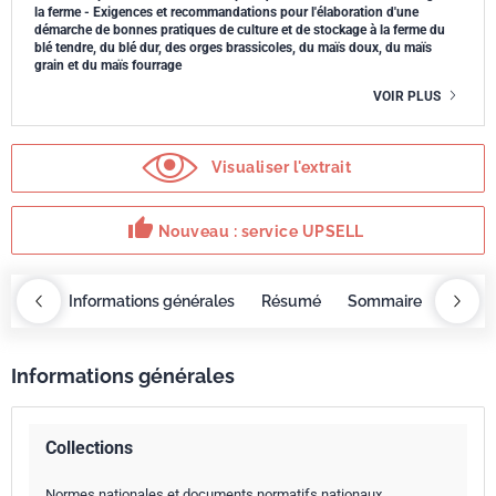
la ferme - Exigences et recommandations pour l'élaboration d'une
démarche de bonnes pratiques de culture et de stockage à la ferme du
blé tendre, du blé dur, des orges brassicoles, du maïs doux, du maïs
grain et du maïs fourrage
VOIR PLUS
Visualiser l'extrait
thumb_up
Nouveau : service UPSELL
OBAZ
Informations générales
Résumé
Sommaire
Servi
Informations générales
Collections
Normes nationales et documents normatifs nationaux