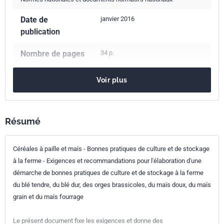
Date de
janvier 2016
publication
Nombre de pages
34 p.
Référence
NF V30-001
Voir plus
Codes ICS
67.060
Céréales, légumineuses et produits dérivés
Résumé
Indice de
V30-001
Céréales à paille et maïs - Bonnes pratiques de culture et de stockage
classement
à la ferme - Exigences et recommandations pour l'élaboration d'une
Numéro de tirage
1
démarche de bonnes pratiques de culture et de stockage à la ferme
du blé tendre, du blé dur, des orges brassicoles, du maïs doux, du maïs
grain et du maïs fourrage
Le présent document fixe les exigences et donne des