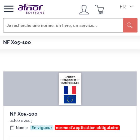
FR
Re
Afnor EDITIONS
Normes
NF X05-100
NF X05-100
NF X05-100
octobre 2003
Norme
En vigueur
norme d'application obligatoire