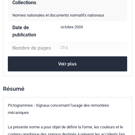
Collections
Normes nationales et documents normatifs nationaux
Date de
octobre 2003
publication
Nombre de pages
23 p.
Référence
NF X05-100
Voir plus
Codes ICS
01.080.10
Symboles graphiques destinés à l'information du
Résumé
public. Signaux. Plaques. Étiquettes
93.110
Construction des télésièges
97.220.20
Équipements de sports d'hiver
Pictogrammes - Signaux concernant l'usage des remontées
mécaniques
Indice de
X05-100
classement
La présente norme a pour objet de définir la forme, les couleurs et le
contenu graphique des signaux destinés à prévenir les accidents lors