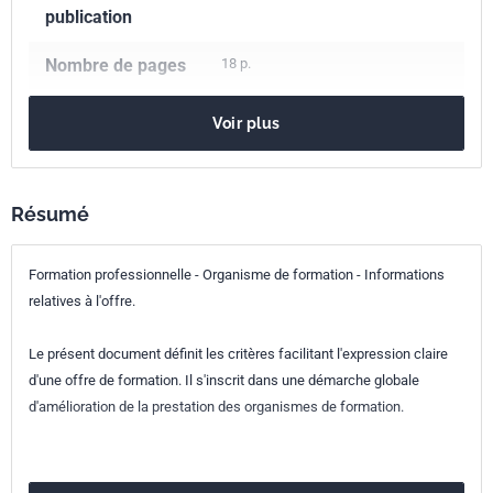
publication
Nombre de pages
18 p.
Référence
NF X50-760
Voir plus
Codes ICS
03.100.30
Gestion des ressources humaines
Résumé
Indice de
X50-760
Formation professionnelle - Organisme de formation - Informations
classement
relatives à l'offre.
Numéro de tirage
1 - novembre 1995
Le présent document définit les critères facilitant l'expression claire
d'une offre de formation. Il s'inscrit dans une démarche globale
d'amélioration de la prestation des organismes de formation.