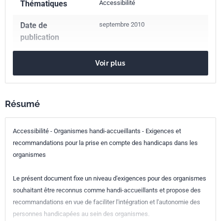
Thématiques
Accessibilité
Date de
septembre 2010
publication
Nombre de pages
42 p.
Voir plus
Référence
NF X50-783
Codes ICS
Résumé
11.180.99
Autres normes relatives aux aides pour les
Accessibilité - Organismes handi-accueillants - Exigences et
personnes invalides ou handicapées
recommandations pour la prise en compte des handicaps dans les
Indice de
X50-783
organismes
classement
Le présent document fixe un niveau d'exigences pour des organismes
Numéro de tirage
1 - août 2010
souhaitant être reconnus comme handi-accueillants et propose des
recommandations en vue de faciliter l'intégration et l'autonomie des
personnes handicapées au sein des organismes.