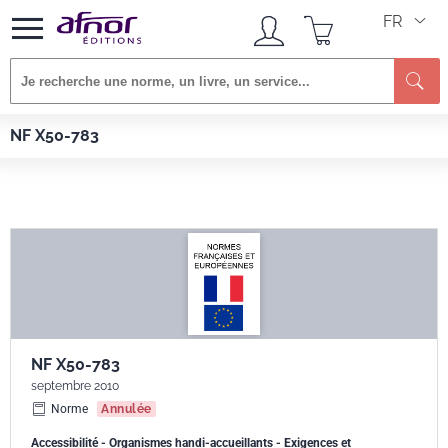
FR
Re
Afnor EDITIONS
Normes
NF X50-783
NF X50-783
NF X50-783
septembre 2010
Norme
Annulée
Accessibilité - Organismes handi-accueillants - Exigences et