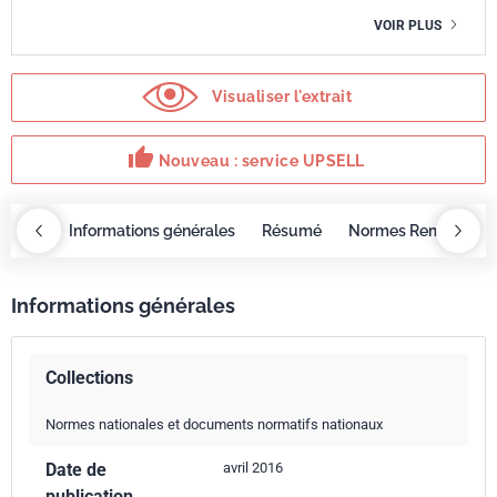
VOIR PLUS
Visualiser l'extrait
thumb_up
Nouveau : service UPSELL
OBAZ
Informations générales
Résumé
Normes Remplacée
Informations générales
Collections
Normes nationales et documents normatifs nationaux
Date de
avril 2016
publication