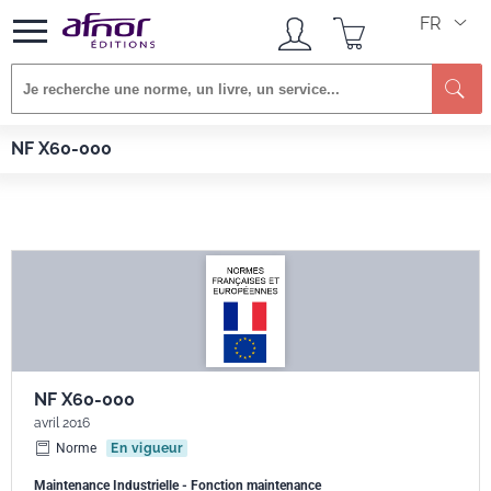
FR
Re
Afnor EDITIONS
Normes
NF X60-000
NF X60-000
NF X60-000
avril 2016
Norme
En vigueur
Maintenance Industrielle - Fonction maintenance