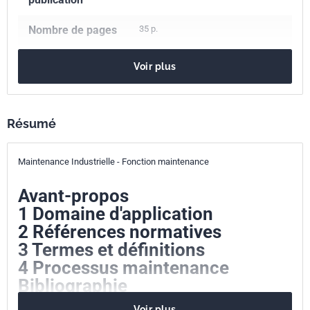
Nombre de pages
35 p.
Référence
NF X60-000
Voir plus
Codes ICS
03.080.10
Services de maintenance. Gestion des
Résumé
infrastructures
Numéro de tirage
1
Maintenance Industrielle - Fonction maintenance
Avant-propos
1 Domaine d'application
2 Références normatives
3 Termes et définitions
4 Processus maintenance
Bibliographie
Voir plus