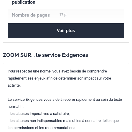
publication
Nombre de pages
17 p.
Référence
UTE C93-531-10
Voir plus
Codes ICS
33.040.50
Lignes, raccordements et circuits
ZOOM SUR... le service Exigences
Numéro de tirage
1 - novembre 2004
Pour respecter une norme, vous avez besoin de comprendre
rapidement ses enjeux afin de déterminer son impact sur votre
activité.
Le service Exigences vous aide à repérer rapidement au sein du texte
normatif :
- les clauses impératives à satisfaire,
- les clauses non indispensables mais utiles à connaitre, telles que
les permissions et les recommandations.