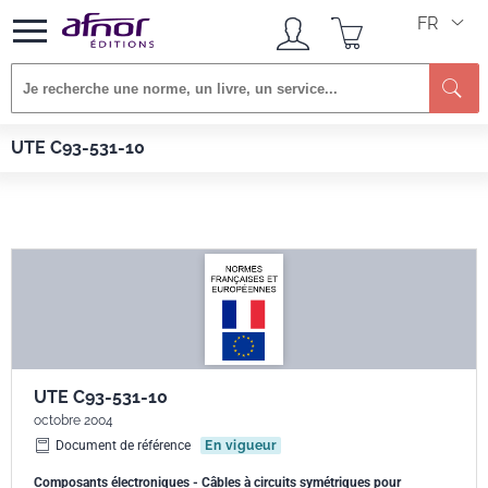
FR
Re
Afnor EDITIONS
Normes
UTE C93-531-10
UTE C93-531-10
UTE C93-531-10
octobre 2004
Document de référence
En vigueur
Composants électroniques - Câbles à circuits symétriques pour