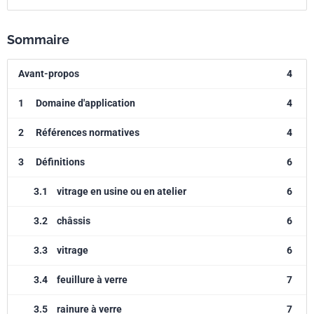
Sommaire
Avant-propos
4
1
Domaine d'application
4
2
Références normatives
4
3
Définitions
6
3.1
vitrage en usine ou en atelier
6
3.2
châssis
6
3.3
vitrage
6
3.4
feuillure à verre
7
3.5
rainure à verre
7