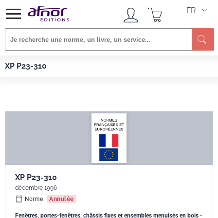
FR
Re
Afnor EDITIONS
Normes
XP P23-310
XP P23-310
XP P23-310
décembre 1996
Norme
Annulée
Fenêtres, portes-fenêtres, châssis fixes et ensembles menuisés en bois -