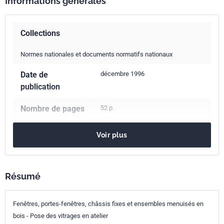
Informations générales
Collections
Normes nationales et documents normatifs nationaux
Date de
décembre 1996
publication
Nombre de pages
52 p.
Référence
XP P23-310
Voir plus
Codes ICS
79.080
Bois semi-manufacturés
91.060.50
Portes et fenêtres
Résumé
Indice de
P23-310
classement
Fenêtres, portes-fenêtres, châssis fixes et ensembles menuisés en
Numéro de tirage
1 - février 1997
bois - Pose des vitrages en atelier