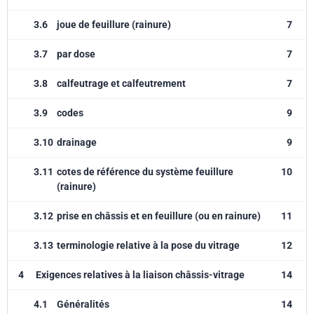
3.6
joue de feuillure (rainure)
7
3.7
par dose
7
3.8
calfeutrage et calfeutrement
7
3.9
codes
9
3.10
drainage
9
3.11
cotes de référence du système feuillure
10
(rainure)
3.12
prise en châssis et en feuillure (ou en rainure)
11
3.13
terminologie relative à la pose du vitrage
12
4
Exigences relatives à la liaison châssis-vitrage
14
4.1
Généralités
14