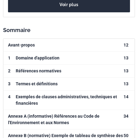
Voir plus
marchés respectifs les clauses existantes en intégrant les nouvelles
obligations réglementaires.
Sommaire
Avant-propos
12
1
Domaine d'application
13
2
Références normatives
13
3
Termes et définitions
13
4
Exemples de clauses administratives, techniques et
14
financières
Annexe A (informative) Références au Code de
34
l'Environnement et aux Normes
Annexe B (normative) Exemple de tableau de synthèse des
50