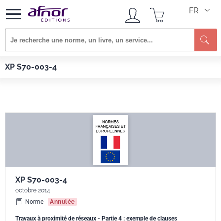
FR
Re
Afnor EDITIONS
Normes
XP S70-003-4
XP S70-003-4
XP S70-003-4
octobre 2014
Norme
Annulée
Travaux à proximité de réseaux - Partie 4 : exemple de clauses