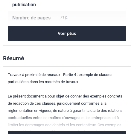
publication
Nombre de pages
71 p.
Référence
XP S70-003-4
Voir plus
Codes ICS
91.200
Techniques de construction
Résumé
93.020
Travaux de terrassement. Excavation. Fondation.
Travaux en souterrain
Travaux à proximité de réseaux - Partie 4 : exemple de clauses
Indice de
S70-003-4
particulières dans les marchés de travaux
classement
Le présent document a pour objet de donner des exemples concrets
Numéro de tirage
1
de rédaction de ces clauses, juridiquement conformes à la
réglementation en vigueur, de nature à garantir la clarté des relations
contractuelles entre les maîtres d'ouvrages et les entreprises, et à
limiter les dommages accidentels et les contentieux. Ces exemples
doivent aider les responsables de projets à adapter dans leurs