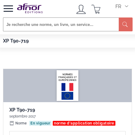
FR
Re
Afnor EDITIONS
Normes
XP T90-719
XP T90-719
XP T90-719
septembre 2017
Norme
En vigueur
norme d'application obligatoire