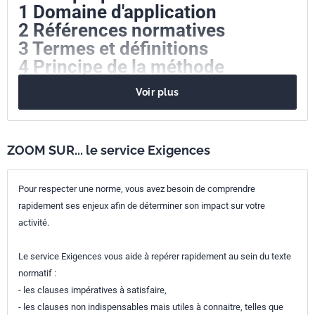
1 Domaine d'application
2 Références normatives
3 Termes et définitions
4 Principe de la méthode
5 Fréquence et période
Voir plus
d'échantillonnage
6 Appareillage et réactifs
7 Méthode d'échantillonnage
ZOOM SUR... le service Exigences
8 Traitement des échantillons sur
le terrain et conservation
Pour respecter une norme, vous avez besoin de comprendre
Annexe A Nombre et répartition
rapidement ses enjeux afin de déterminer son impact sur votre
des campagnes de prélèvement
activité.
préconisés pour la mise en
oeuvre de la DCE en cours d'eau
Le service Exigences vous aide à repérer rapidement au sein du texte
et en plan d'eau (informatif)
normatif :
Annexe B Schéma descriptif du
- les clauses impératives à satisfaire,
système et du fonctionnement de
- les clauses non indispensables mais utiles à connaitre, telles que