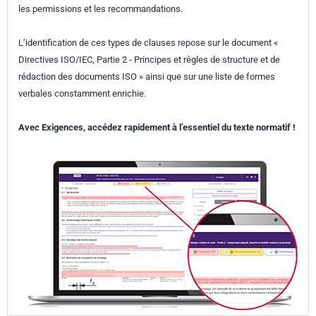
la bouteille de prélèvement
les permissions et les recommandations.
intégré INRA (informatif)
Annexe C Schéma descriptif du
L’identification de ces types de clauses repose sur le document «
système et du fonctionnement du
Directives ISO/IEC, Partie 2 - Principes et règles de structure et de
préleveur intégré utilisant un
rédaction des documents ISO » ainsi que sur une liste de formes
verbales constamment enrichie.
tuyau (informatif)
Annexe D Préparation des
Avec Exigences, accédez rapidement à l’essentiel du texte normatif !
fixateurs
Annexe E Document type de
caractérisation du plan d'eau et
de la station de mesure
(informatif)
Annexe F Document type de
caractérisation de la station de
mesure d'un cours d'eau et du
point de prélèvement (informatif)
Annexe G Document type de