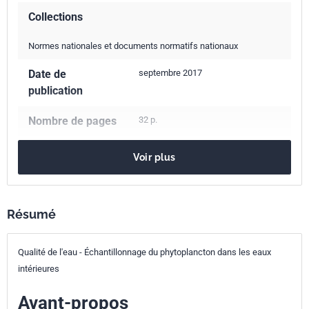
Collections
Normes nationales et documents normatifs nationaux
Date de
septembre 2017
publication
Nombre de pages
32 p.
Référence
XP T90-719
Voir plus
Codes ICS
13.060.70
Détermination des propriétés biologiques de l'eau
Résumé
Numéro de tirage
1
Qualité de l'eau - Échantillonnage du phytoplancton dans les eaux
intérieures
Avant-propos