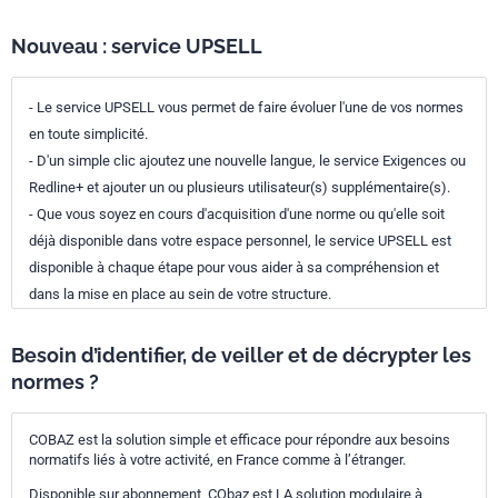
relevé de campagne de mesure
en plan d'eau (informatif)
Nouveau : service UPSELL
Annexe H Document type de
relevé de campagne de mesure
- Le service UPSELL vous permet de faire évoluer l'une de vos normes
en cours d'eau (informatif)
en toute simplicité.
Bibliographie
- D'un simple clic ajoutez une nouvelle langue, le service Exigences ou
Redline+ et ajouter un ou plusieurs utilisateur(s) supplémentaire(s).
- Que vous soyez en cours d'acquisition d'une norme ou qu'elle soit
déjà disponible dans votre espace personnel, le service UPSELL est
disponible à chaque étape pour vous aider à sa compréhension et
dans la mise en place au sein de votre structure.
Besoin d’identifier, de veiller et de décrypter les
normes ?
COBAZ est la solution simple et efficace pour répondre aux besoins
normatifs liés à votre activité, en France comme à l’étranger.
Disponible sur abonnement, CObaz est LA solution modulaire à