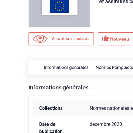
et assimilés 
thumb_up
Visualiser l'extrait
Nouveau : 
Informations générales
Normes Remplacé
Informations générales
Collections
Normes nationales e
Date de
décembre 2020
publication