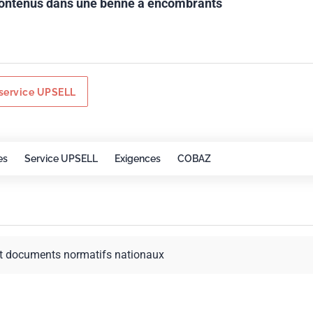
contenus dans une benne à encombrants
service UPSELL
es
Service UPSELL
Exigences
COBAZ
t documents normatifs nationaux