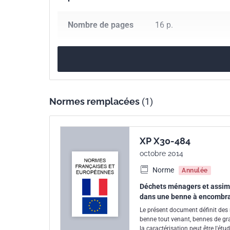
Nombre de pages
16 p.
Référence
XP X30-484
Codes ICS
13.030.10
Déchets 
Normes remplacées
(1)
Numéro de tirage
1
XP X30-484
octobre 2014
Norme
Annulée
Déchets ménagers et assimi
dans une benne à encombr
Le présent document définit des
benne tout venant, bennes de grava
la caractérisation peut être l'é