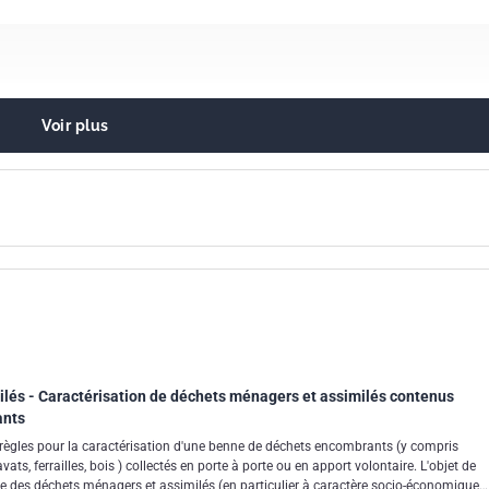
Voir plus
solides
lés - Caractérisation de déchets ménagers et assimilés contenus
ants
 règles pour la caractérisation d'une benne de déchets encombrants (y compris
ts, ferrailles, bois ) collectés en porte à porte ou en apport volontaire. L'objet de
tude des déchets ménagers et assimilés (en particulier à caractère socio-économique