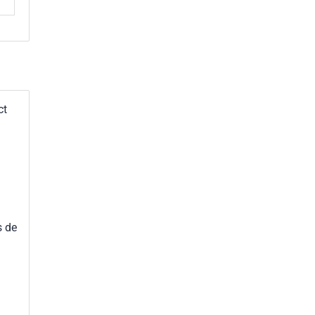
ct
s de