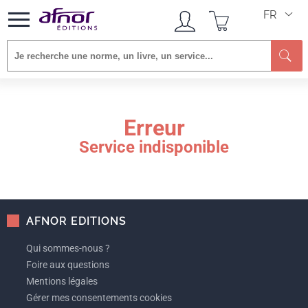
FR
Re
Erreur
Service indisponible
AFNOR EDITIONS
Qui sommes-nous ?
Foire aux questions
Mentions légales
Gérer mes consentements cookies