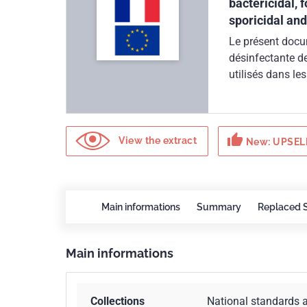
bactericidal, 
sporicidal and
Le présent docum
désinfectante d
utilisés dans le
industriel et co
méthode permet d
l'activité désin
thumb_up
voie aérienne, s
View the extract
New: UPSELL
semi-automatiqu
manuels en prés
Main informations
Summary
Replaced 
Main informations
Collections
National standards 