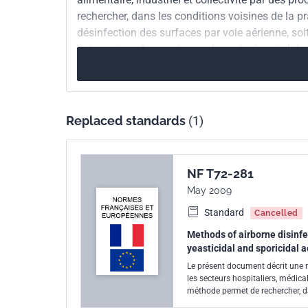
rechercher, dans les conditions voisines de la pra
désinfection des surfaces par voie aérienne, so
automatique hors présence humaine), soit dirig
Replaced standards
(1)
NF T72-281
May 2009
Standard
Cancelled
Methods of airborne disinfec
yeasticidal and sporicidal a
Le présent document décrit une m
les secteurs hospitaliers, médica
méthode permet de rechercher, da
commerciales utilisées pour la d