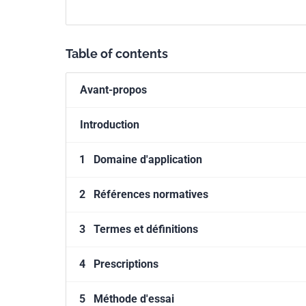
(par diffusion de gaz, ou par disp
Table of contents
Avant-propos
Introduction
1
Domaine d'application
2
Références normatives
3
Termes et définitions
4
Prescriptions
5
Méthode d'essai