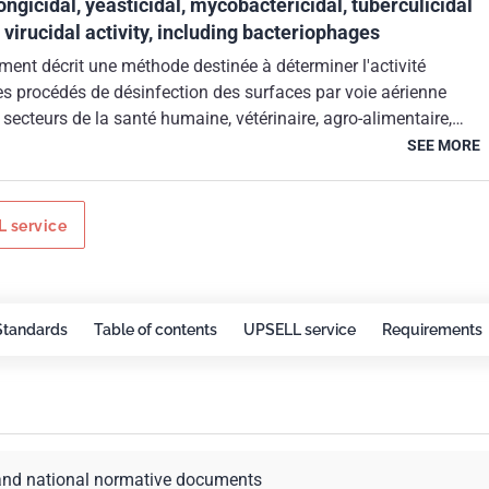
fongicidal, yeasticidal, mycobactericidal, tuberculicidal
 virucidal activity, including bacteriophages
ent décrit une méthode destinée à déterminer l'activité
es procédés de désinfection des surfaces par voie aérienne
s secteurs de la santé humaine, vétérinaire, agro-alimentaire,
llectivité par des procédés physiques et/ou chimiques.Cette
SEE MORE
e rechercher, dans les conditions voisines de la pratique,
fectante de procédés utilisés pour la désinfection des surfaces pa
oit non dirigés (assimilés à une mise en oeuvre automatique ou
 service
e hors présence humaine), soit dirigés (assimilés à des procéd
ence de l'opérateur).
Standards
Table of contents
UPSELL service
Requirements
and national normative documents