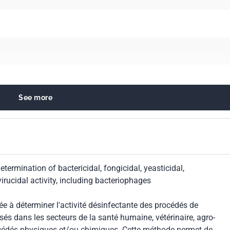
See more
ants and antiseptics
termination of bactericidal, fongicidal, yeasticidal,
irucidal activity, including bacteriophages
 à déterminer l'activité désinfectante des procédés de
isés dans les secteurs de la santé humaine, vétérinaire, agro-
 procédés physiques et/ou chimiques. Cette méthode permet de