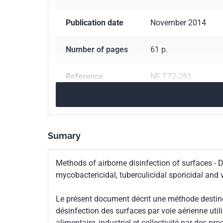
Publication date
November 2014
Number of pages
61 p.
Reference
NF T72-281
ICS Codes
11.080.20
Disinfect
Classification
T72-281
Sumary
index
Methods of airborne disinfection of surfaces - De
Print number
2 - mars 2015
mycobactericidal, tuberculicidal sporicidal and v
Le présent document décrit une méthode destinée
désinfection des surfaces par voie aérienne util
alimentaire, industriel et collectivité par des