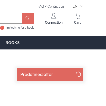
EN
FAQ
/
Contact us
Search
Connection
Cart
I'm looking for a book
BOOKS
Predefined offer