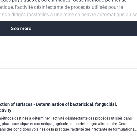
tique, l'activité désinfectante de procédés utilisés pour la
it non dirigés (assimilés à une mise en oeuvre automatique ou s
és (assimilés à des procédés manuels en présence de l'opérateur
See more
tion of surfaces - Determination of bactericidal, fongucidal,
ctivity
éthode destinée à déterminer l'activité désinfectante des procédés utilisés dans
l, pharmaceutique et cosmétique, agricole, industriel et agro-alimentaire. Cette
ns des conditions voisines de la pratique, l'activité désinfectante de formulations
ésinfection des surfaces par voie aérienne, soit à l'aide d'un procédé automatique