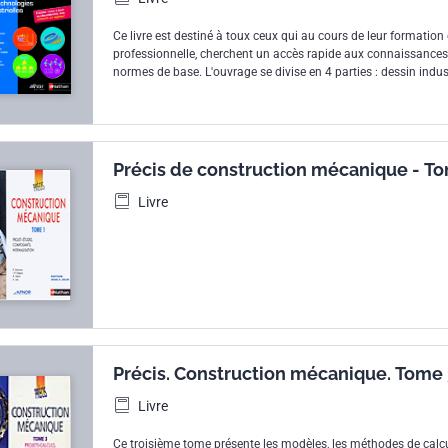
Ce livre est destiné à toux ceux qui au cours de leur formation 
professionnelle, cherchent un accès rapide aux connaissances
normes de base. L'ouvrage se divise en 4 parties : dessin indus
de construction, organisation et méthodes d'analyse, matériau
automatisme et schématisation.
Précis de construction mécanique - To
Projets-études, Composants, Normalis
Livre
Précis. Construction mécanique. Tome 3
projets-calculs, dimensionnement,
Livre
normalisation
Ce troisième tome présente les modèles, les méthodes de calcu