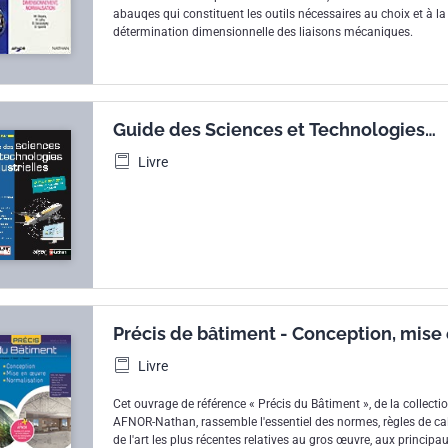
abauqes qui constituent les outils nécessaires au choix et à la
détermination dimensionnelle des liaisons mécaniques.
Guide des Sciences et Technologies
Industrielles - Dessin industriel et gra
Livre
Matériaux - Éléments de construction 
machines - Méthodes d'analyse et
organisation d'entreprise - Systèmes
automatisés, automatisme et automati
Éco-conception - Normalisation et sc
Précis de bâtiment - Conception, mise
œuvre, normalisation
Livre
Cet ouvrage de référence « Précis du Bâtiment », de la collecti
AFNOR-Nathan, rassemble l'essentiel des normes, règles de cal
de l'art les plus récentes relatives au gros œuvre, aux principa