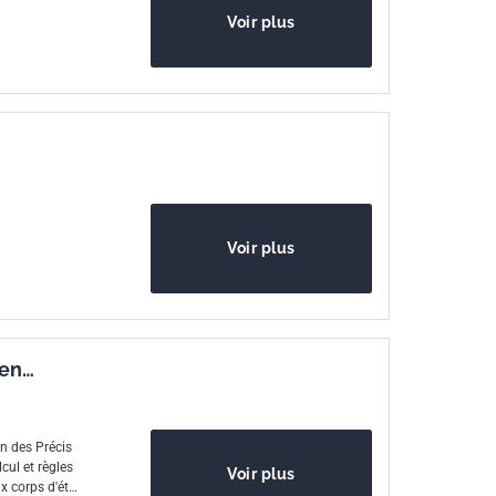
Voir plus
phes -
ou de
Voir plus
que -
hémas
 en
on des Précis
cul et règles
Voir plus
ux corps d'état