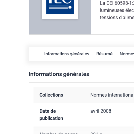
La CEI 60598-1:
lumineuses élec
tensions d'alime
correspondants d
construction méc
la sixième éditi
Les changements 
indiqués dans l'
Informations générales
Résumé
Norme
comportant des 
retesté. Paragra
Informations générales
lampes autoproté
8.2.3, 9.2: Exig
Annexe G: Couran
Collections
Normes internationa
Paragraphes 1.2.
Paragraphes 0.5.
Paragraphes 3.2.
Date de
avril 2008
8.2.6: Accessibil
publication
3.2.9, 3.2.21, 
pour être insta