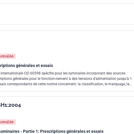
leau 12.1: surfaces chaudes. Paragraphes 0.5.2, 1.2.83, Annexe V
es 3.2.22, Figure 1: fusibles remplaçables.1.2.8, 8.2.1, 8.2.4, 8.2
luminaires. Paragraphes 2.4, 12.6, 3.2.9, 3.2.21, 4.16, Annexe D,
pour être installés sur des surfaces normalement inflammables
: Exigences de couple pour les douilles avec un seul moyen de
graphes 9.2: Exigences pour la protection contre la projection d
tobre 2011 et décembre 2011 a été pris en considération dans ce
Annulée
criptions générales et essais
 internationale CEI 60598 spécifie pour les luminaires incorporant des sources
criptions générales pour le fonction-nement à des tensions d'alimentation jusqu'à 1
ssais correspondants de cette norme concernent: la classification, le marquage, la
ique.
SH1:2004
Annulée
 Luminaires - Partie 1: Prescriptions générales et essais