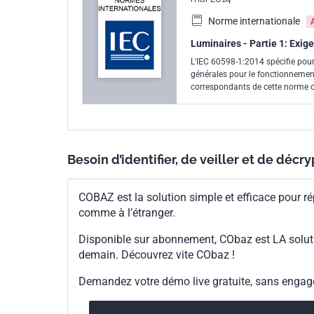
Norme internationale
Luminaires - Partie 1: Exig
L'IEC 60598-1:2014 spécifie pour
générales pour le fonctionnement
correspondants de cette norme co
Cette huitième édition annule et
technique et inclue les changemen
exigences pour aider aux méthod
exigences photobiologiques étendu
circuits électriques; d) autres m
Besoin d’identifier, de veiller et de décr
de décembre 2015, de mai 2017 et
exemplaire.
COBAZ est la solution simple et efficace pour ré
comme à l’étranger.
Disponible sur abonnement, CObaz est LA solut
demain. Découvrez vite CObaz !
Demandez votre démo live gratuite, sans enga