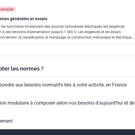
Annulée
ences générales et essais
 les luminaires incorporant des sources lumineuses électriques, les exigences
 à des tensions d'alimentation jusqu'à 1 000 V. Les exigences et les essais
ncernent: la classification, le marquage, la construction mécanique et électrique.
 remplace la septième édition parue en 2008. Cette édition constitue une révision
ts techniques significatifs suivants par rapport à l'édition précédente: a)
es de construction des nouveaux luminaires à LED entrant sur le marché; b)
es; c) exigences plus précises concernant l'isolation entre les différents types de
ises à jour générales et améliorations. Le contenu des corrigendas d'octobre 2015,
ypter les normes ?
 la feuille d'interprétation 1 de mai 2016 a été pris en considération dans cet
pondre aux besoins normatifs liés à votre activité, en France
ion modulaire à composer selon vos besoins d’aujourd’hui et de
gement