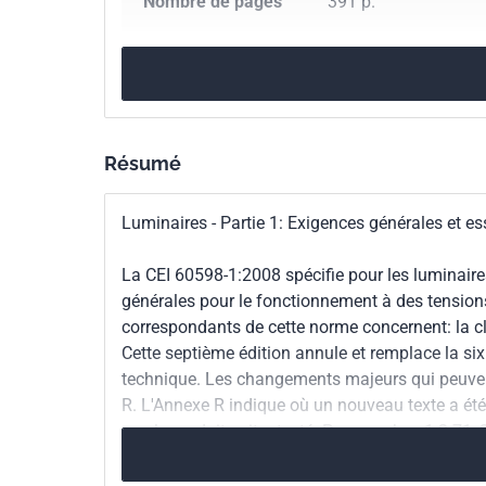
Nombre de pages
391 p.
avec un isolant.
un seul moyen d
Référence
IEC 60598-1:2008
Exigences pour l
des corrigenda 
Codes ICS
29.140.40
Luminair
cet exemplaire.
Résumé
Numéro de tirage
1 - mai 2008
Luminaires - Partie 1: Exigences générales et es
La CEI 60598-1:2008 spécifie pour les luminaire
générales pour le fonctionnement à des tensions
correspondants de cette norme concernent: la cl
Cette septième édition annule et remplace la six
technique. Les changements majeurs qui peuvent 
R. L'Annexe R indique où un nouveau texte a ét
que le produit soit retesté. Paragraphes 1.2.71,
autoprotégées et la protection UV. Paragraphes 
1.2.78, 1.2.79, 1.2.80, 3.3, 10.1, 10.3, Annexe G: