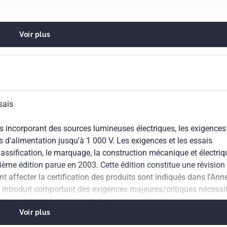
 Paragraphes 4.12.4: Exigences de couple pour les douilles avec
e fixation concernant une action de rotation. Paragraphes 9.2:
a protection contre la projection d'eau sur les lampes. Le conte
Voir plus
d'octobre 2011 et décembre 2011 a été pris en considération da
es
sais
s incorporant des sources lumineuses électriques, les exigences
 d'alimentation jusqu'à 1 000 V. Les exigences et les essais
assification, le marquage, la construction mécanique et électriq
ième édition parue en 2003. Cette édition constitue une révision
affecter la certification des produits sont indiqués dans l'Ann
é introduit comportant des exigences majeures/critiques nécessi
 3.2.19, 4.21, 4.24, Annexe P: Exigences pour les lampes
Voir plus
1.2.42, 5.2.14, 5.2.16, 8.2.3, 9.2: Exigences TBTS. Paragraphes
 Courant de contact, courant de protection et brûlure électrique.