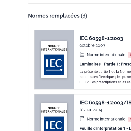
Paragraphes 1.2.75, 1.2.76, 3.2.20, 4.14.3, Tab
Borniers avec contact de terre intégré. Paragraph
Normes remplacées
(3)
8.2.6: Accessibilité à l'isolation principale des 
Annexe N: Marquage des luminaires non conçus 
recouverts avec un isolant. Paragraphes 4.12.4
IEC 60598-1:2003
fixation concernant une action de rotation. Para
octobre 2003
sur les lampes. Le contenu des corrigenda d'oc
Norme internationale
exemplaire.
Luminaires - Partie 1: Pres
La présente partie 1 de la Norme
lumineuses électriques, les pres
000 V. Les prescriptions et les e
construction mécanique et électr
IEC 60598-1:2003/I
février 2004
Norme internationale
Feuille d'Interprétation 1 -