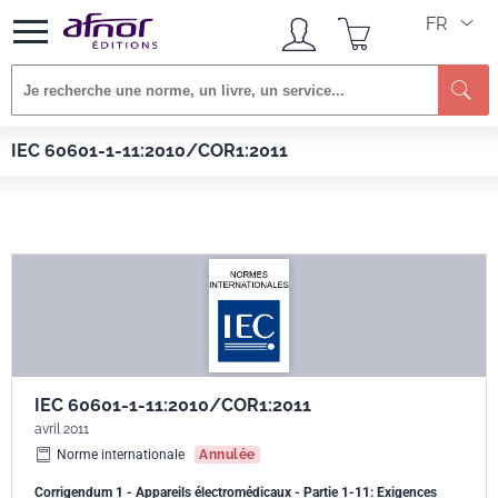
FR
Afnor EDITIONS
Normes
IEC 60601-1-11:2010/COR1:2011
IEC 60601-1-11:2010/COR1:2011
IEC 60601-1-11:2010/COR1:2011
avril 2011
Norme internationale
Annulée
Corrigendum 1 - Appareils électromédicaux - Partie 1-11: Exigences