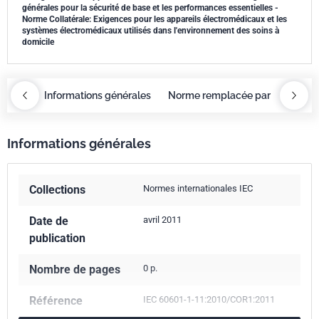
générales pour la sécurité de base et les performances essentielles -
Norme Collatérale: Exigences pour les appareils électromédicaux et les
systèmes électromédicaux utilisés dans l'environnement des soins à
domicile
OBAZ
Informations générales
Norme remplacée par
COBA
Informations générales
Collections
Normes internationales IEC
Date de
avril 2011
publication
Nombre de pages
0 p.
Référence
IEC 60601-1-11:2010/COR1:2011