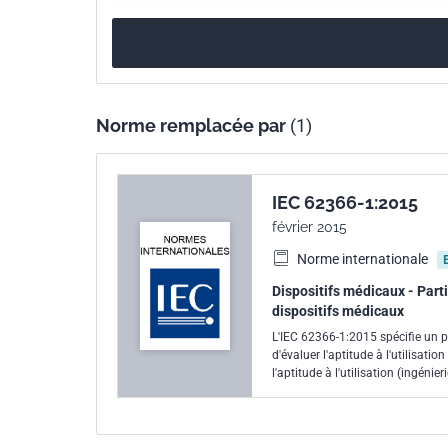
Référence
IEC 62366:2007/AM
Numéro de tirage
1
Norme remplacée par
(1)
IEC 62366-1:2015
février 2015
Norme internationale
Dispositifs médicaux - Partie
dispositifs médicaux
L'IEC 62366-1:2015 spécifie un pr
d'évaluer l'aptitude à l'utilisati
l'aptitude à l'utilisation (ingéni
associés à une utilisation correcte
pour identifier les risques assoc
première édition de l'IEC 62366-1
la première édition de l'IEC 623