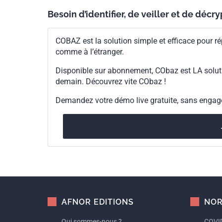
d'inclure des concepts contemporai
Besoin d’identifier, de veiller et de décr
renforce aussi les liens avec l'
aspects relatifs à la sécurité des
des informations didactiques pour
COBAZ est la solution simple et efficace pour ré
détaillées des méthodes d'ingénie
comme à l’étranger.
générale aux dispositifs médicaux
dispositifs médicaux. Le contenu
Disponible sur abonnement, CObaz est LA solut
demain. Découvrez vite CObaz !
Demandez votre démo live gratuite, sans enga
AFNOR EDITIONS
NOR
Qui sommes-nous ?
COVID