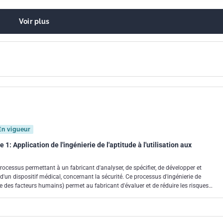
D1:2014
Voir plus
En vigueur
 1: Application de l'ingénierie de l'aptitude à l'utilisation aux
ocessus permettant à un fabricant d'analyser, de spécifier, de développer et
on d'un dispositif médical, concernant la sécurité. Ce processus d'ingénierie de
erie des facteurs humains) permet au fabricant d'évaluer et de réduire les risques
 et à des erreurs d'utilisation, c'est-à-dire une utilisation normale. Il peut être utilisé
iés à une utilisation anormale mais ne les évalue pas et ne les réduit pas. La
, ainsi que la première édition de l'IEC 62366-2 (à paraître), annulent et remplacent
66 parue en 2007 et son Amendement 1:2014. La Partie 1 a été mise à jour afin