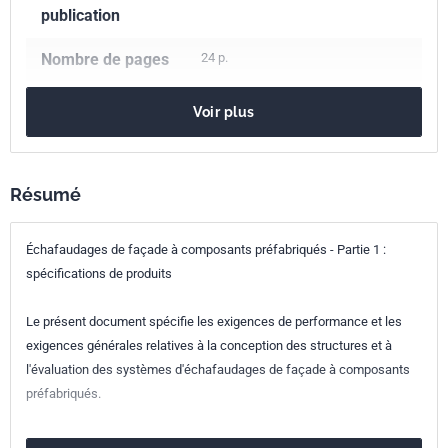
publication
Nombre de pages
24 p.
Référence
NF EN 12810-1
Voir plus
Codes ICS
91.220
Matériel de construction
Indice de
P93-500-1
Résumé
classement
Échafaudages de façade à composants préfabriqués - Partie 1 :
Numéro de tirage
1 - août 2004
spécifications de produits
Parenté
EN 12810-1:2003
Le présent document spécifie les exigences de performance et les
européenne
exigences générales relatives à la conception des structures et à
l'évaluation des systèmes d'échafaudages de façade à composants
préfabriqués.