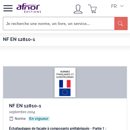
FR
Afnor EDITIONS
Normes
NF EN 12810-1
NF EN 12810-1
NF EN 12810-1
septembre 2004
Norme
En vigueur
Échafaudages de façade à composants préfabriqués - Partie 1 :