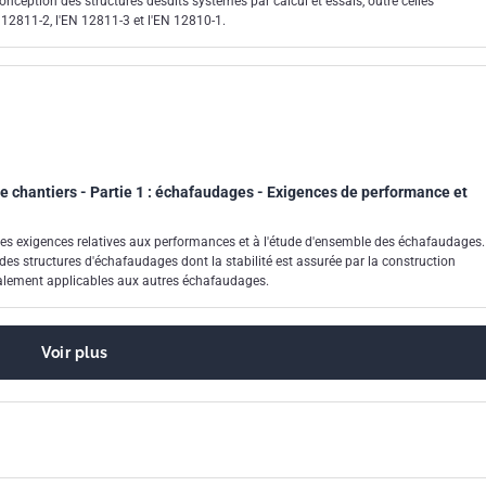
 conception des structures desdits systèmes par calcul et essais, outre celles
12811-2, l'EN 12811-3 et l'EN 12810-1.
 chantiers - Partie 1 : échafaudages - Exigences de performance et
es exigences relatives aux performances et à l'étude d'ensemble des échafaudages.
des structures d'échafaudages dont la stabilité est assurée par la construction
ralement applicables aux autres échafaudages.
Voir plus