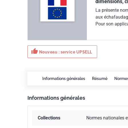
dimensions, c
La présente nor
aux échafaudage
Pour son applica
pour la France 
thumb_up
Nouveau : service UPSELL
Informations générales
Résumé
Norme
Informations générales
Collections
Normes nationales e