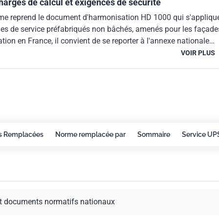
harges de calcul et exigences de sécurité
me reprend le document d'harmonisation HD 1000 qui s'appliqu
s de service préfabriqués non bâchés, amenés pour les façade
tion en France, il convient de se reporter à l'annexe nationale
en page 37.
VOIR PLUS
s Remplacées
Norme remplacée par
Sommaire
Service UP
t documents normatifs nationaux