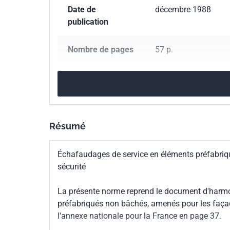
Date de
décembre 1988
publication
Nombre de pages
57 p.
Référence
NF HD 1000
Codes ICS
91.220
Matériel de 
Résumé
Indice de
P93-500
classement
Échafaudages de service en éléments préfabriqu
sécurité
Numéro de tirage
1 - mars 1989
La présente norme reprend le document d'harmo
Parenté
HD 1000:1988
préfabriqués non bâchés, amenés pour les façade
européenne
l'annexe nationale pour la France en page 37.