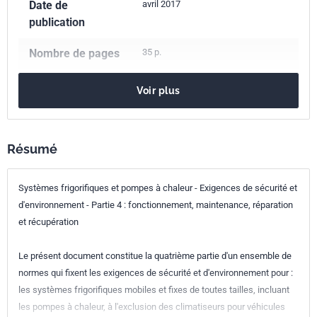
Date de
avril 2017
publication
Nombre de pages
35 p.
Référence
NF EN 378-4
Voir plus
Codes ICS
13.030.50
Recyclage
27.080
Pompes à chaleur
27.200
Technologie frigorifique
Résumé
Indice de
E35-404-4
classement
Systèmes frigorifiques et pompes à chaleur - Exigences de sécurité et
d'environnement - Partie 4 : fonctionnement, maintenance, réparation
Numéro de tirage
1
et récupération
Parenté
EN 378-4:2016
Le présent document constitue la quatrième partie d'un ensemble de
européenne
normes qui fixent les exigences de sécurité et d'environnement pour :
les systèmes frigorifiques mobiles et fixes de toutes tailles, incluant
les pompes à chaleur, à l'exclusion des climatiseurs pour véhicules