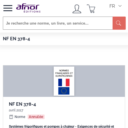
FR
Re
Afnor EDITIONS
Normes
NF EN 378-4
NF EN 378-4
NF EN 378-4
avril 2017
Norme
Annulée
Systèmes frigorifiques et pompes à chaleur - Exigences de sécurité et