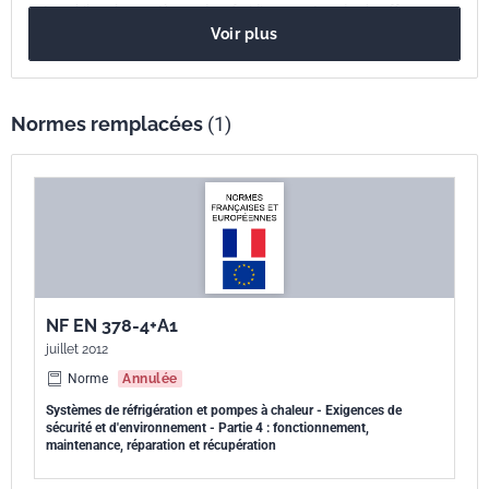
automobiles ; les systèmes de refroidissement ou de chauffage
Voir plus
secondaire ; les emplacements de ces systèmes frigorifiques. Il
définit les instructions à fournir aux opérateurs, la documentation à
conserver sur le site, les exigences relatives à la maintenance et à la
réparation des équipements ainsi que celles concernant le fluide
Normes remplacées
(1)
frigorigène (changement de type, récupération, réutilisation,
élimination, transport et stockage) . Les autres parties concernent les
exigences de base, les définitions, la classification et critères de choix
des systèmes frigorifiques (partie 1) , la conception, la construction,
l'essai, le marquage et la documentation (partie 2) , l'installation in situ
et la protection des personnes (partie 3) .
NF EN 378-4+A1
juillet 2012
Norme
Annulée
Systèmes de réfrigération et pompes à chaleur - Exigences de
sécurité et d'environnement - Partie 4 : fonctionnement,
maintenance, réparation et récupération