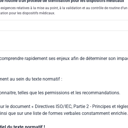
 de routine d'un procédé de stérilisation pour les dispositifs médicaux
exigences relatives à la mise au point, à la validation et au contrôle de routine d''un
diation pour les dispositifs médicaux.
 comprendre rapidement ses enjeux afin de déterminer son impa
ment au sein du texte normatif :
connaitre, telles que les permissions et les recommandations.
ur le document « Directives ISO/IEC, Partie 2 - Principes et règle
insi que sur une liste de formes verbales constamment enrichie.
el du texte normatif !