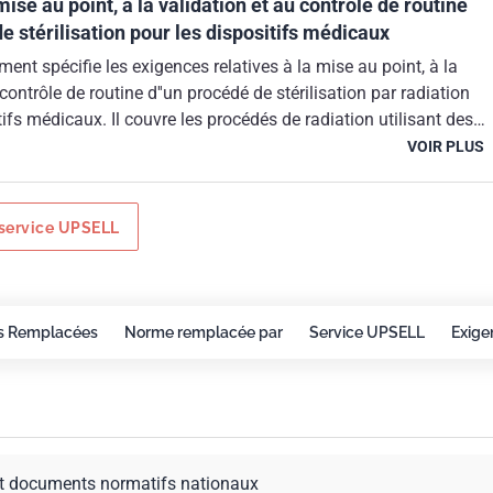
mise au point, à la validation et au contrôle de routine
e stérilisation pour les dispositifs médicaux
ent spécifie les exigences relatives à la mise au point, à la
contrôle de routine d''un procédé de stérilisation par radiation
tifs médicaux. Il couvre les procédés de radiation utilisant des
i emploient les radionucléides 60Co ou 137Cs, un faisceau à part
VOIR PLUS
 d''électrons, ou un faisceau à partir d''un générateur de rayons X
service UPSELL
s Remplacées
Norme remplacée par
Service UPSELL
Exige
t documents normatifs nationaux