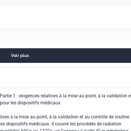
Voir plus
ion et désinfection en général
 Partie 1 : exigences relatives à la mise au point, à la validation e
n pour les dispositifs médicaux
6
ves à la mise au point, à la validation et au contrôle de routine
 les dispositifs médicaux. Il couvre les procédés de radiation
dionucléides 60Co ou 137Cs, un faisceau à partir d''un générateur