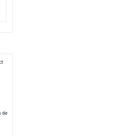
ct
s de