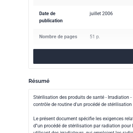
Date de
juillet 2006
publication
Nombre de pages
51 p.
Référence
NF EN ISO 11137-1
Codes ICS
11.080.01
Stérilisat
Résumé
Parenté
ISO 11137-1:2006
internationale
Stérilisation des produits de santé - Irradiation -
contrôle de routine d'un procédé de stérilisatio
Parenté
EN ISO 11137-1:200
européenne
Le présent document spécifie les exigences relati
d''un procédé de stérilisation par radiation pour
utilisant des irradiateurs, qui emploient les ra