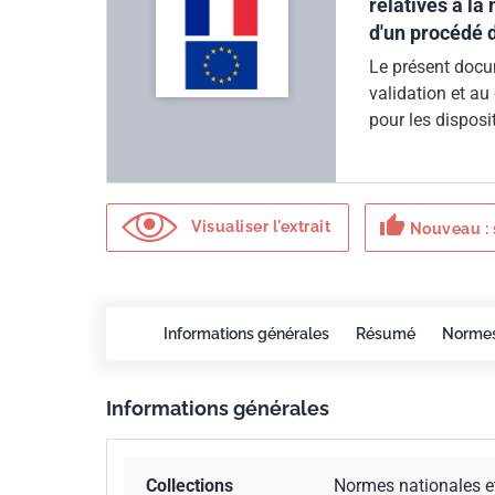
relatives à la 
d'un procédé d
Le présent docum
validation et au 
pour les disposi
irradiateurs, qu
d''un générateur
thumb_up
Visualiser l'extrait
Nouveau : 
Informations générales
Résumé
Norme
Informations générales
Collections
Normes nationales e