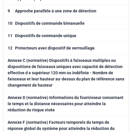
—
les dispositifs de protection par vision utilisant des techniques de
9
Approche parallèle à une zone de détection
stéréovision (VBPDST) (voir IEC/TS 61496-4-3);
b)
les tapis et planchers sensibles à la pression (voir l’ISO 13856-1);
10
Dispositifs de commande bimanuelle
c)
les dispositifs de commande bimanuelle (voir l’ISO 13851);
11
Dispositifs de commande unique
d)
les dispositifs de commande unique;
12
Protecteurs avec dispositif de verrouillage
e)
les protecteurs avec dispositif de verrouillage (voir l’ISO 14120).
Le présent document ne s'applique pas:
Annexe C (normative) Dispositifs à faisceaux multiples ou
dispositions de faisceaux uniques avec capacité de détection
—
aux moyens de protection (par exemple, organes de commande
bimanuelle montés sur pupitre portatif) qui, sans l'aide d'outils,
effective d e supérieur 120 mm ou indéfinie - Nombre de
peuvent être manuellement amenés plus près de la zone dangereuse
faisceaux et leur hauteur au-dessus du plan de référence sans
que la distance de séparation;
changement de hauteur
—
à la protection contre les risques engendrés par des dangers
provenant des émissions (par exemple, l'éjection de matières solides
Annexe D (normative) Informations du fournisseur concernant
ou liquides, les rayonnements, les arcs électriques, la chaleur, le bruit,
le temps et la distance nécessaires pour atteindre la
les fumées, les gaz);
réduction du risque visée
—
à la protection contre les risques engendrés par la défaillance
Annexe F (normative) Facteurs temporels du temps de
d'éléments mécaniques de la machine ou de chutes par gravité.
réponse global du système pour atteindre la réduction du
Les distances de séparation dérivées du présent document ne