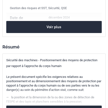
Gestion des risques et SST, Sécurité, QSE
Date de
décembre 2024
publication
Voir plus
Nombre de pages
96 p.
Référence
NF EN ISO 13855
Résumé
Codes ICS
13.110
Sécurité des machines
Sécurité des machines - Positionnement des moyens de protection
Indice de
E09-052
par rapport à l'approche du corps humain
classement
Le présent document spécifie les exigences relatives au
positionnement et au dimensionnement des moyens de protection par
Numéro de tirage
1
rapport à l’approche du corps humain ou de ses parties vers le ou les
danger(s) au sein du périmètre d’action visé, comme suit:
Parenté
ISO 13855:2024
—
la position et la dimension de la ou des zones de détection de
internationale
l’ESPE et des tapis et planchers sensibles à la pression;