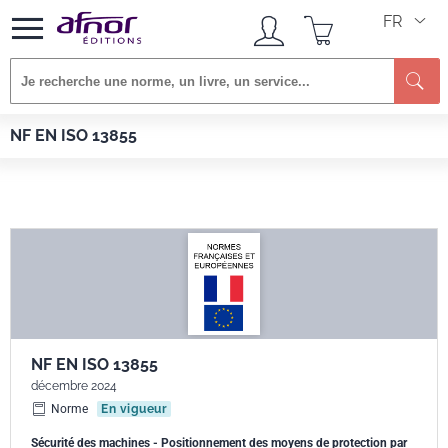
FR
Re
Afnor EDITIONS
Normes
NF EN ISO 13855
NF EN ISO 13855
NF EN ISO 13855
décembre 2024
Norme
En vigueur
Sécurité des machines - Positionnement des moyens de protection par