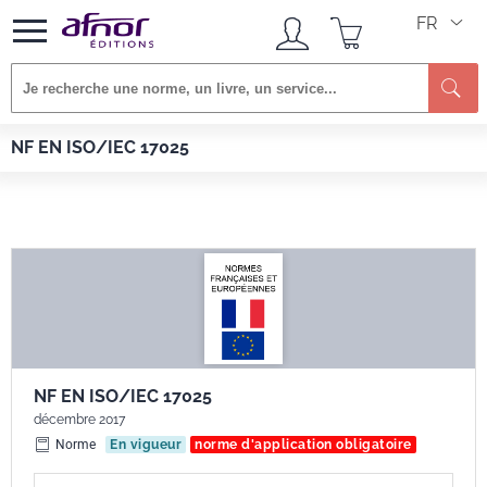
FR
Re
Afnor EDITIONS
Normes
NF EN ISO/IEC 17025
NF EN ISO/IEC 17025
NF EN ISO/IEC 17025
décembre 2017
Norme
En vigueur
norme d'application obligatoire