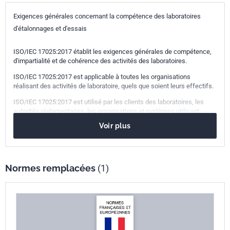
19.020
Modes opératoires et conditions d'essai en général
Exigences générales concernant la compétence des laboratoires
Indice de
X50-061
d'étalonnages et d'essais
classement
ISO/IEC 17025:2017 établit les exigences générales de compétence,
Numéro de tirage
2 - mai 2018
d'impartialité et de cohérence des activités des laboratoires.
ISO/IEC 17025:2017 est applicable à toutes les organisations
Parenté
ISO/IEC 17025:2017
réalisant des activités de laboratoire, quels que soient leurs effectifs.
internationale
ISO/IEC 17025:2017 est utilisé par les clients des laboratoires, les
autorités réglementaires, les organisations et systèmes utilisant
Parenté
EN ISO/IEC 17025:2017
l'évaluation par des pairs, les organismes d'accréditation et d'autres,
Voir plus
pour confirmer ou reconnaître la compétence des laboratoires.
européenne
Normes remplacées
(1)