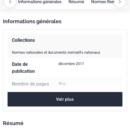
eractif
Informations générales
Résumé
Normes Remplacée
Informations générales
Collections
Normes nationales et documents normatifs nationaux
Date de
décembre 2017
publication
Nombre de pages
43 p.
Référence
NF EN ISO/IEC 17025
Voir plus
Codes ICS
03.120.20
Certification des produits et des entreprises.
Résumé
Évaluation de la conformité