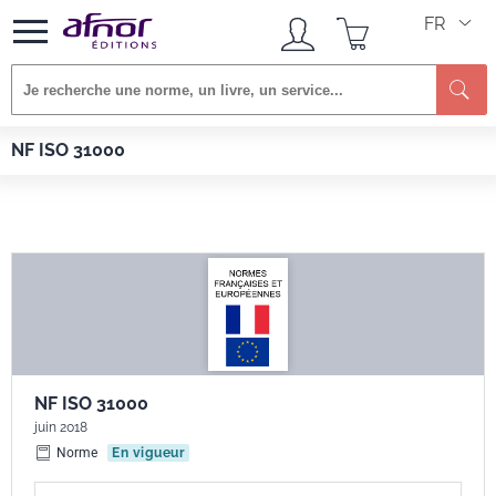
FR
Afnor EDITIONS
Normes
NF ISO 31000
NF ISO 31000
NF ISO 31000
juin 2018
Norme
En vigueur