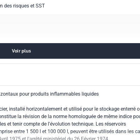
on des risques et SST
Voir plus
ontre les matières dangereuses
s et conteneurs fixes
rizontaux pour produits inflammables liquides
 transport du pétrole, des produits pétroliers et du gaz naturel
ier, installé horizontalement et utilisé pour le stockage enterré 
 constitue la révision de la norme homologuée de même indice po
s et tenir compte de l'évolution technique. Les réservoirs
ise entre 1 500 l et 100 000 l, peuvent être utilisés dans les c
Avril 1975 et l'arrêté ministériel du 26 Février 1974.