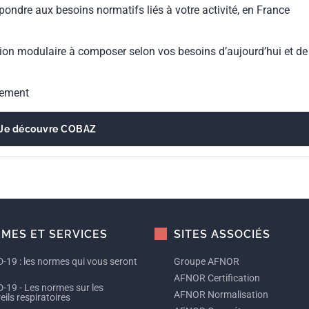
pondre aux besoins normatifs liés à votre activité, en France
ion modulaire à composer selon vos besoins d’aujourd’hui et de
gement
Je découvre COBAZ
MES ET SERVICES
SITES ASSOCIÉS
-19 : les normes qui vous seront
Groupe AFNOR
AFNOR Certification
-19 - Les normes sur les
AFNOR Normalisation
ils respiratoires