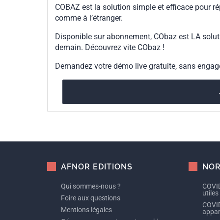
COBAZ est la solution simple et efficace pour ré
comme à l’étranger.
Disponible sur abonnement, CObaz est LA solut
demain. Découvrez vite CObaz !
Demandez votre démo live gratuite, sans enga
AFNOR EDITIONS
NOR
Qui sommes-nous ?
COVID
utiles
Foire aux questions
COVID
Mentions légales
appare