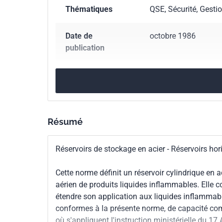
Thématiques
QSE, Sécurité, Gesti
Date de
octobre 1986
publication
Nombre de pages
10 p.
Référence
NF M88-512
Résumé
Codes ICS
13.300
Protection c
23.020.10
Réservoir
Réservoirs de stockage en acier - Réservoirs ho
75.200
Équipement de
Cette norme définit un réservoir cylindrique en ac
Indice de
M88-512
aérien de produits liquides inflammables. Elle
classement
étendre son application aux liquides inflammable
conformes à la présente norme, de capacité compr
Numéro de tirage
1 - octobre 1986
où s'appliquent l'instruction ministérielle du 17 