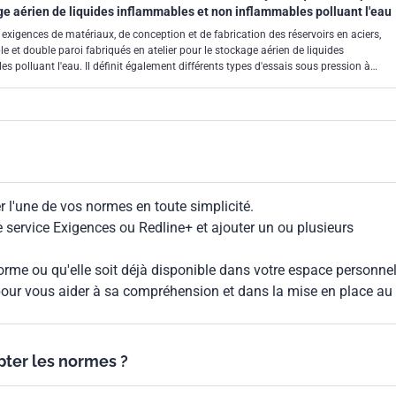
ge aérien de liquides inflammables et non inflammables polluant l'eau
exigences de matériaux, de conception et de fabrication des réservoirs en aciers,
le et double paroi fabriqués en atelier pour le stockage aérien de liquides
 polluant l'eau. Il définit également différents types d'essais sous pression à
ns relatives à la manutention et au marquage de ces réservoirs. Il vient à l'appui des
ective 89/106/CEE "Produits de construction".
 l'une de vos normes en toute simplicité.
le service Exigences ou Redline+ et ajouter un ou plusieurs
rme ou qu'elle soit déjà disponible dans votre espace personnel,
our vous aider à sa compréhension et dans la mise en place au
ypter les normes ?