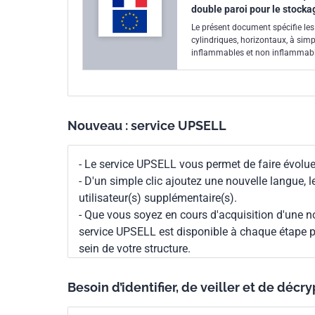
double paroi pour le stocka
Le présent document spécifie les 
cylindriques, horizontaux, à simp
inflammables et non inflammables
réaliser ainsi que les prescriptio
exigences essentielles de la Dir
Nouveau : service UPSELL
- Le service UPSELL vous permet de faire évoluer
- D'un simple clic ajoutez une nouvelle langue, 
utilisateur(s) supplémentaire(s).
- Que vous soyez en cours d'acquisition d'une no
service UPSELL est disponible à chaque étape p
sein de votre structure.
Besoin d’identifier, de veiller et de décr