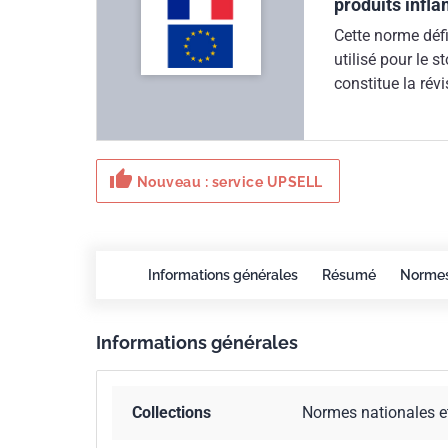
produits infl
Cette norme défi
utilisé pour le 
constitue la ré
application aux 
technique.Les r
entre 1 500 l et
thumb_up
l'instruction min
Nouveau : service UPSELL
1974.
Informations générales
Résumé
Norme
Informations générales
Collections
Normes nationales e