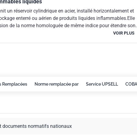
ammables liquides
nit un réservoir cylindrique en acier, installé horizontalement et
stockage enterré ou aérien de produits liquides inflammables.Elle
vision de la norme homologuée de même indice pour étendre son
liquides inflammables et tenir compte de l'évolution
VOIR PLUS
éservoirs conformes à la présente norme, de capacité comprise
 100 000 l, peuvent être utilisés dans les cas où s'appliquent
istérielle du 17 Avril 1975 et l'arrêté ministériel du 26 Février
s Remplacées
Norme remplacée par
Service UPSELL
COB
t documents normatifs nationaux