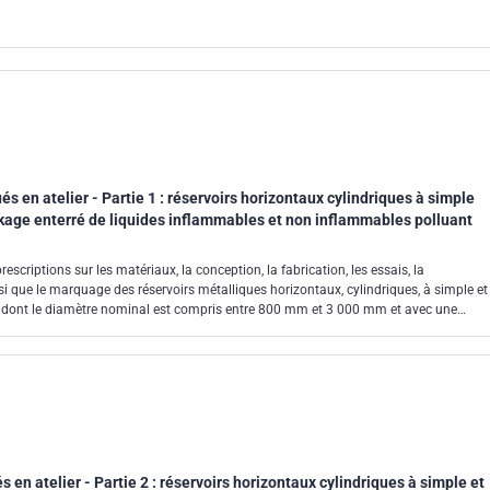
és en atelier - Partie 1 : réservoirs horizontaux cylindriques à simple
ckage enterré de liquides inflammables et non inflammables polluant
scriptions sur les matériaux, la conception, la fabrication, les essais, la
nsi que le marquage des réservoirs métalliques horizontaux, cylindriques, à simple et
er dont le diamètre nominal est compris entre 800 mm et 3 000 mm et avec une
1,5 bar (absolue). Il donne en Annexe B (informative) un tableau de compatibilité
ux utilisés pour fabriquer les réservoirs objets du présent document.
s en atelier - Partie 2 : réservoirs horizontaux cylindriques à simple et