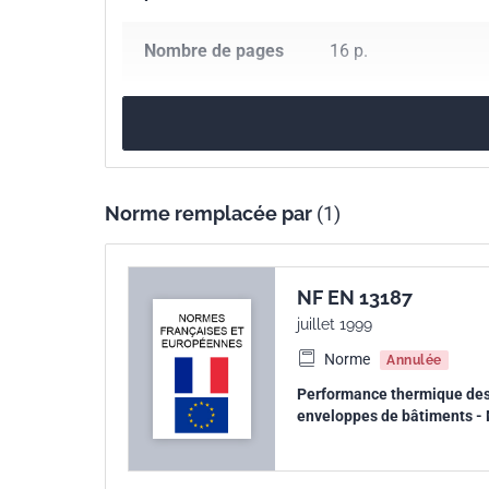
Nombre de pages
16 p.
Référence
X10-023
Codes ICS
91.120.10
Isolation
Norme remplacée par
(1)
Indice de
X10-023
classement
NF EN 13187
Numéro de tirage
1
juillet 1999
Norme
Annulée
Parenté
ISO 6781:1983
Performance thermique des b
internationale
enveloppes de bâtiments - 