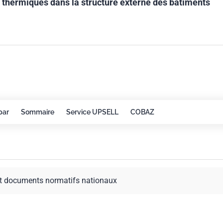
s thermiques dans la structure externe des bâtiments
par
Sommaire
Service UPSELL
COBAZ
t documents normatifs nationaux