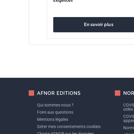
Exigences
En savoir plus
AFNOR EDITIONS
NOR
Qui sommes-nous ?
COVID
utiles
Foire aux questions
COVID
Mentions légales
appare
Gérer mes consentements cookies
Norme
Charte AFNOR sur les données