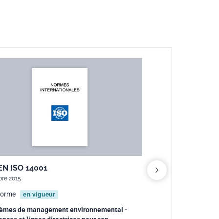
EN ISO 14001
NF ISO 26000
bre 2015
Novembre 2010
orme
Norme
en vigueur
en vigue
èmes de management environnemental -
Lignes directrices re