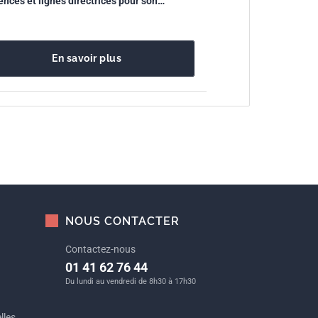
ences et lignes directrices pour son
sociétale
sation
En savoir plus
En s
NOUS CONTACTER
Contactez-nous
01 41 62 76 44
Du lundi au vendredi de 8h30 à 17h30
lles