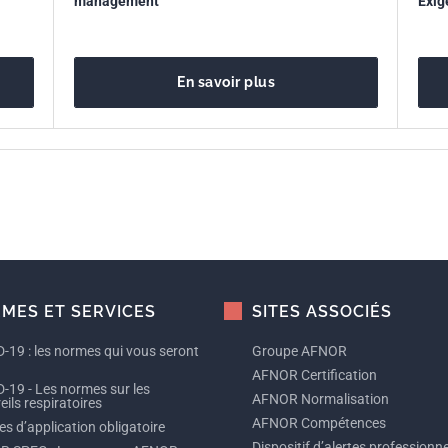
management
Exig
utili
En savoir plus
MES ET SERVICES
SITES ASSOCIÉS
-19 : les normes qui vous seront
Groupe AFNOR
AFNOR Certification
-19 - Les normes sur les
AFNOR Normalisation
ils respiratoires
AFNOR Compétences
s d’application obligatoire
Dispositif d’alertes professionne