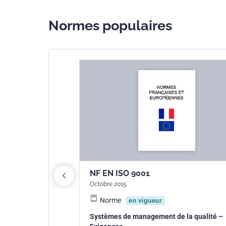
Normes populaires
à basse tension -
orme NF C15-100
NF EN ISO 9001
Octobre 2015
 plus
Norme
en vigueur
Systèmes de management de la qualité –