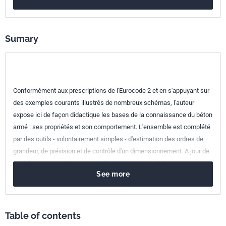
Reference
3465457
ICS Codes
91.010.30
Technical aspects
91.080.40
Concrete structures
Sumary
Conformément aux prescriptions de l'Eurocode 2 et en s'appuyant sur
des exemples courants illustrés de nombreux schémas, l'auteur
expose ici de façon didactique les bases de la connaissance du béton
armé : ses propriétés et son comportement. L'ensemble est complété
par des outils - volontairement simples - d'estimation des ordres de
grandeur, de prévision et de contrôle d'un dimensionnement. A jour de
la réglementation (dont les dernières propositions de la commission
See more
de normalisation française pour le calcul des structures en béton),
cette nouvelle édition prend par ailleurs strictement en compte la
classe de ductilité des aciers et intègre les dernières évolutions des
treillis soudés. Destiné aux futurs professionnels de la construction
Table of contents
inscrits en BTS, IUT, Licence Pro et Master ainsi qu'aux élèves