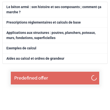
ingénieurs et aux professionnels en formation continue, ce nouveau
Le béton armé : son histoire et ses composants ; comment ça
manuel - complet et illustré de nombreux exemples - est centré sur les
marche ?
cas les plus souvent rencontrés dans des bâtiments courants.
Prescriptions réglementaires et calculs de base
Applications aux structures : poutres, planchers, poteaux,
murs, fondations, superficielles
Exemples de calcul
Aides au calcul et ordres de grandeur
Predefined offer