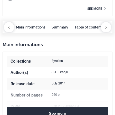
SEE MORE
ntents
Main informations
Summary
Table of contents
Mai
Main informations
Collections
Eyrolles
Author(s)
J.-L. Granju
Release date
July 2014
Number of pages
260 p.
ISBN
978-2-12-465457-4
See more