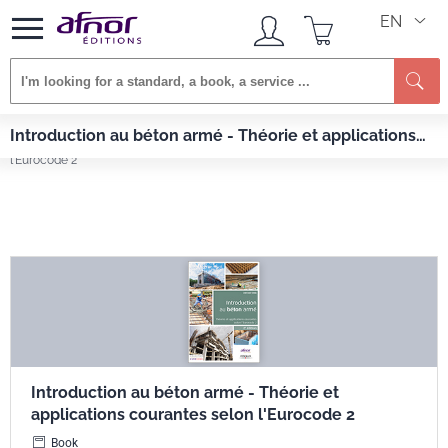
EN
Se
Afnor EDITIONS
Books
Introduction au béton armé - Théorie et applications
Introduction au béton armé - Théorie et applications courantes selon
courantes selon l'Eurocode 2
l'Eurocode 2
Introduction au béton armé - Théorie et
applications courantes selon l'Eurocode 2
Book