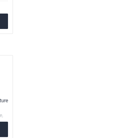
e
ture
e,
ser.
 Les