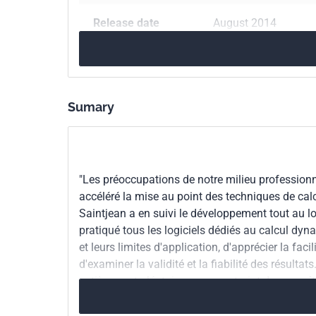
bien l'impérieuse
Release date
August 2014
sismique tandis
progressive" fai
Number of pages
299 p.
d'application qu
ISBN
978-2-12-465459-8
Sumary
Reference
3465459
ICS Codes
91.080.01
Structures
"Les préoccupations de notre milieu professionn
91.120.25
Seismic a
accéléré la mise au point des techniques de calc
Saintjean a en suivi le développement tout au lo
pratiqué tous les logiciels dédiés au calcul dyn
et leurs limites d'application, d'apprécier la faci
d'examiner la validité et la fiabilité des résulta
entièrement aléatoire, nous contraint de connaî
Claude Saintjean est capable d'étudier tous les
pratique ; les conseils dont il accompagne les pr