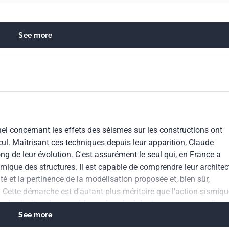
 nécessité de vérifier les conditions d'équilibre, tant statique qu
 que la toute nouvelle approche de calcul en "poussée
t l'objet d'un chapitre distinct et comporte un exemple simple
See more
i en facilite la compréhension."
 of buildings in general
el concernant les effets des séismes sur les constructions ont
nd vibration protection
ul. Maîtrisant ces techniques depuis leur apparition, Claude
ng de leur évolution. C'est assurément le seul qui, en France a
amique des structures. Il est capable de comprendre leur architec
lité et la pertinence de la modélisation proposée et, bien sûr,
ts. Cette démarche est d'autant plus méritoire que l'action sismiqu
tre les limites des procédures de calcul dont nous pouvons dispo
See more
 aspects du calcul dynamique, tant sous l'angle théorique que
ojets sont toujours très bien accueillis par les bureaux d'études.