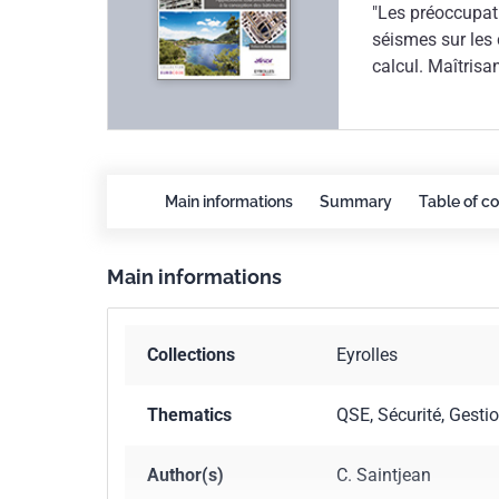
"Les préoccupati
séismes sur les 
calcul. Maîtrisa
suivi le dévelop
en France a prat
Il est capable de
d'apprécier la fa
d'examiner la val
Main informations
Summary
Table of c
méritoire que l'
les limites des
Main informations
Saintjean est ca
l'angle théoriqu
toujours très bi
Collections
Eyrolles
qu'il mentionne s
toutefois des re
exemples de bâti
Thematics
QSE, Sécurité, Gesti
d'aborder les pr
néanmoins que c
Author(s)
C. Saintjean
démarche calcul