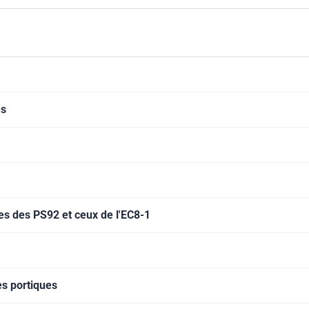
s celles qu'on y utilise généralement. Il y ajoute toutefois des
ustre ici de deux exemples de bâtiments : l'un contreventé par
 les problèmes théoriques les plus pointus, Claude Saintjean ent
es de grandeur qui gouvernent la démarche calculatoire. Les
ent bien l'impérieuse nécessité de vérifier les conditions
ue la toute nouvelle approche de calcul en "poussée progressive" 
es
emple simple d'application qui en facilite la compréhension."
es des PS92 et ceux de l'EC8-1
s portiques