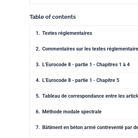
méthodes de calcul qu'il mentionne sont d'ailleur
remarques personnelles très pertinentes qu'il ill
Table of contents
portiques, l'autre par voiles. Capable d'aborder
néanmoins que ce soient le bon sens et les ordr
1.
Textes réglementaires
nombreux exemples de calcul illustrent parfaitem
d'équilibre, tant statique que sismique tandis q
2.
Commentaires sur les textes réglementair
l'objet d'un chapitre distinct et comporte un ex
3.
L'Eurocode 8 - partie 1 - Chapitres 1 à 4
4.
L'Eurocode 8 - partie 1 - Chapitre 5
5.
Tableau de correspondance entre les articl
6.
Méthode modale spectrale
7.
Bâtiment en béton armé contreventé par de