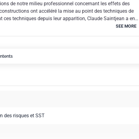
ons de notre milieu professionnel concernant les effets des
constructions ont accéléré la mise au point des techniques de
nt ces techniques depuis leur apparition, Claude Saintjean a en
pement tout au long de leur évolution.C'est assurément le seul qu
SEE MORE
iqué tous les logiciels dédiés au calcul dynamique des structure
 comprendre leur architecture et leurs limites d'application,
cilité et la pertinence de la modélisation proposée et, bien sûr,
idité et la fiabilité des résultats. Cette démarche est d'autant pl
ontents
action sismique, entièrement aléatoire, nous contraint de connaît
 procédures de calcul dont nous pouvons disposer. Claude
pable d'étudier tous les aspects du calcul dynamique, tant sous
e que pratique ; les conseils dont il accompagne les projets sont
en accueillis par les bureaux d'études. Les méthodes de calcul
ont d'ailleurs celles qu'on y utilise généralement. Il y ajoute
marques personnelles très pertinentes qu'il illustre ici de deux
ments : l'un contreventé par portiques, l'autre par voiles. Capab
on des risques et SST
oblèmes théoriques les plus pointus, Claude Saintjean entend
e soient le bon sens et les ordres de grandeur qui gouvernent l
atoire. Les nombreux exemples de calcul illustrent parfaitement