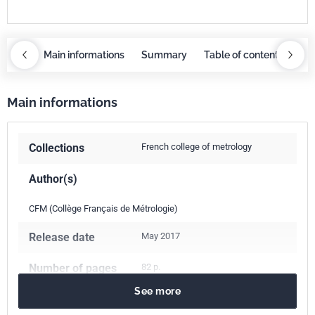
ntents
Main informations
Summary
Table of contents
Mai
Main informations
Collections
French college of metrology
Author(s)
CFM (Collège Français de Métrologie)
Release date
May 2017
Number of pages
82 p.
See more
ISBN
978-2-12-465602-8