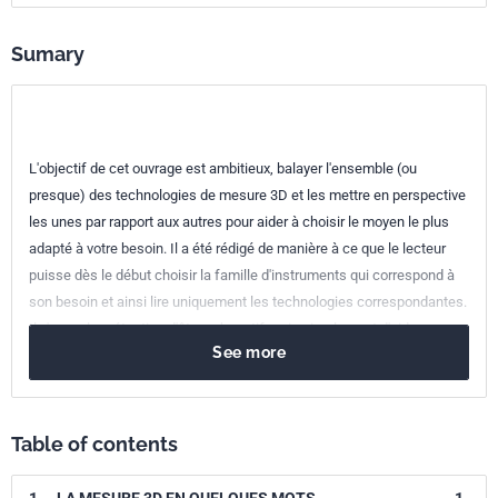
Reference
3465602
Sumary
ICS Codes
17.020
Metrology and measurement in general
17.040.30
Measuring instruments
L'objectif de cet ouvrage est ambitieux, balayer l'ensemble (ou
presque) des technologies de mesure 3D et les mettre en perspective
les unes par rapport aux autres pour aider à choisir le moyen le plus
adapté à votre besoin. Il a été rédigé de manière à ce que le lecteur
puisse dès le début choisir la famille d'instruments qui correspond à
son besoin et ainsi lire uniquement les technologies correspondantes.
Il n'a pas la prétention d'être exhaustif mais simplement d'aider, au
See more
travers de retour d'expériences, à choisir au mieux son équipement. Ce
guide a été rédigé par un groupe de travail du Collège Français de
Métrologie (CFM). Déjà publié par le CFM, il est aujourd'hui réédité par
le CFM et AFNOR Éditions dans le cadre de la collection "Les Guides
Table of contents
Techniques du Collège Français de Métrologie".