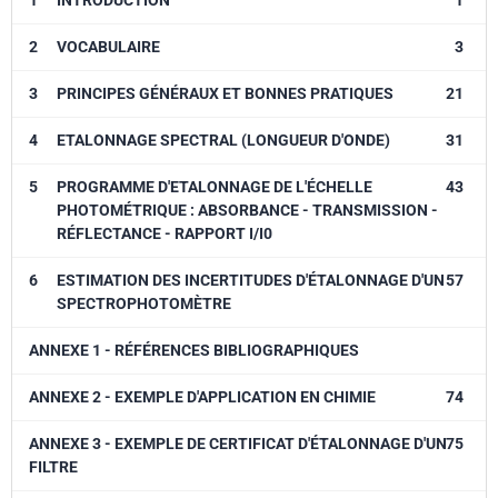
1
INTRODUCTION
1
types de spectrophotométrie (colorimétrie, fluorescence, turbidimétrie,
néphélométrie, spectrophotométrie d'absorption atomique ). Le
2
VOCABULAIRE
3
périmètre est volontairement limité à la partie instrumentale. Ce guide
3
PRINCIPES GÉNÉRAUX ET BONNES PRATIQUES
21
a été rédigé par un groupe de travail du Collège Français de Métrologie
(CFM). Déjà publié par le CFM, il est aujourd'hui réédité par le CFM et
4
ETALONNAGE SPECTRAL (LONGUEUR D'ONDE)
31
AFNOR Éditions dans le cadre de la collection "Les Guides Techniques
du Collège Français de Métrologie".
5
PROGRAMME D'ETALONNAGE DE L'ÉCHELLE
43
PHOTOMÉTRIQUE : ABSORBANCE - TRANSMISSION -
RÉFLECTANCE - RAPPORT I/I0
6
ESTIMATION DES INCERTITUDES D'ÉTALONNAGE D'UN
57
SPECTROPHOTOMÈTRE
ANNEXE 1 - RÉFÉRENCES BIBLIOGRAPHIQUES
ANNEXE 2 - EXEMPLE D'APPLICATION EN CHIMIE
74
ANNEXE 3 - EXEMPLE DE CERTIFICAT D'ÉTALONNAGE D'UN
75
FILTRE