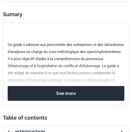
Reference
3465605
Sumary
ICS Codes
17.240
Radiation measurements
Ce guide s'adresse aux personnels des entreprises et des laboratoires
d'analyses en charge du suivi métrologique des spectrophotomètres.
Il a pour objectif d'aider à la compréhension du processus
d'étalonnage et à l'exploitation du certificat d'étalonnage. Le guide a
été rédigé de manière à ce que tout lecteur puisse comprendre le
processus d'étalonnage expliqué. Le processus d'étalonnage est
décrit puis illustré par des exemples concrets. Ce document apporte
See more
aux lecteurs des recommandations sur les bonnes pratiques
concernant l'étalonnage des spectrophotomètres, sur un domaine
allant de l'ultraviolet (UV - depuis 190 nm) au proche infrarouge (PIR -
jusqu'à 2500 nm), en passant par le visible. Ce guide aborde
Table of contents
exclusivement le domaine de la spectrophotométrie d'absorption
moléculaire dispersive (UV-Visible, PIR) et ne traite pas des autres