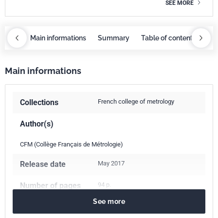
SEE MORE
ntents
Main informations
Summary
Table of contents
Mai
Main informations
Collections
French college of metrology
Author(s)
CFM (Collège Français de Métrologie)
Release date
May 2017
Number of pages
94 p.
See more
ISBN
978-2-12-465605-9