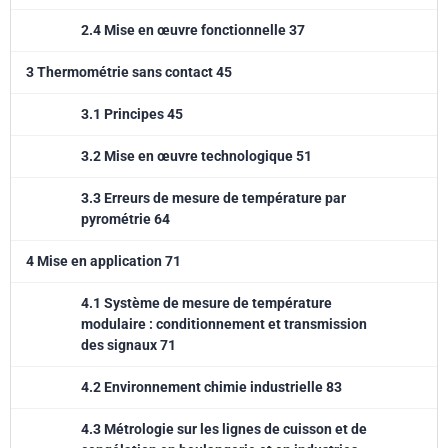
l'industrie. La collection « Les Guides techniques du Collège Français
2.4 Mise en œuvre fonctionnelle 37
de Métrologie (CFM) » rassemble les ouvrages rédigés par des
groupes de travail du CFM. Ces documents ont pour vocation de
3 Thermométrie sans contact 45
présenter les « bonnes pratiques » mises en place ou en cours de
développement en entreprise dans des domaines très variés. Les
3.1 Principes 45
ouvrages ont une dimension générale : l'optimisation des périodicités
3.2 Mise en œuvre technologique 51
d'étalonnage, les incertitudes de mesure, ou l'audit de la métrologie.
Ils peuvent aussi être appliqués à un secteur ou une grandeur : la
3.3 Erreurs de mesure de température par
métrologie dans les laboratoires de biologie médicale, l'humidité dans
pyrométrie 64
les gaz, l'étalonnage des spectrophotomètres. « Les Guides
Techniques du Collège Français de Métrologie » sont destinés à tous
4 Mise en application 71
les intervenants du milieu de la mesure : responsables de laboratoires,
4.1 Système de mesure de température
responsables techniques, ingénieurs, techniciens, managers,
modulaire : conditionnement et transmission
formateurs et conseillers, universitaires… de tous les secteurs
des signaux 71
industriels.
4.2 Environnement chimie industrielle 83
4.3 Métrologie sur les lignes de cuisson et de