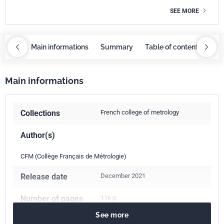
SEE MORE
ntents
Main informations
Summary
Table of contents
Mai
Main informations
Collections
French college of metrology
Author(s)
CFM (Collège Français de Métrologie)
Release date
December 2021
Number of pages
116 p.
See more
ISBN
978-2-12-465794-0