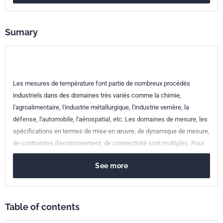
Reference
3465794
Sumary
ICS Codes
17.200.20
Temperature-measuring instruments
Les mesures de température font partie de nombreux procédés
industriels dans des domaines très variés comme la chimie,
l'agroalimentaire, l'industrie métallurgique, l'industrie verrière, la
défense, l'automobile, l'aérospatial, etc. Les domaines de mesure, les
spécifications en termes de mise en œuvre, de dynamique de mesure,
de contraintes d'environnement, de connectivité sont multiples. Pour
répondre à la diversité de ces besoins, de nombreuses solutions
See more
existent : les capteurs traditionnels tels que les sondes
thermorésistives et les couples thermoélectriques, pour les mesures
de température par contact, les mesures sans contact basées sur la
mesure du rayonnement thermique (pyrométrie optique,
Table of contents
thermographie…), les solutions basées sur l'IIoT (Industrial Internet of