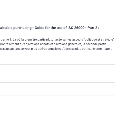
ainable purchasing - Guide for the use of ISO 26000 - Part 2 :
artie 1. Là où la première partie plutôt axée sur les aspects "politique et stratégie"
ioritairement aux directions achats et directions générales, la seconde partie
ocessus achats se veut plus opérationnelle et s'adresse plus particulièrement aux
ou fonctions associées. Il faut donc considérer la norme NF X 50-135, comme un
de ces deux parties distinctes mais interdépendantes.