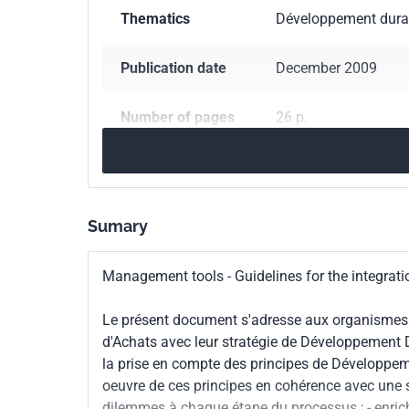
Thematics
Développement dura
Publication date
December 2009
Number of pages
26 p.
Reference
FD X50-135
ICS Codes
03.100.10
Purchasin
Sumary
13.020.20
Environme
Management tools - Guidelines for the integrati
Classification
X50-135
index
Le présent document s'adresse aux organismes qu
d'Achats avec leur stratégie de Développement Dur
Print number
2 - juillet 2010
la prise en compte des principes de Développeme
oeuvre de ces principes en cohérence avec une stra
dilemmes à chaque étape du processus ; - enric