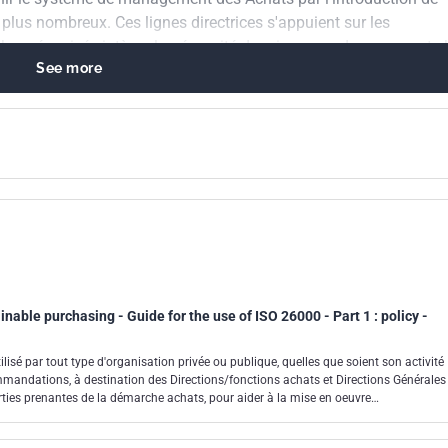
 plus nombreux. Ces lignes directrices s'appuient sur les
 préconisée intègre la nécessité de mieux prendre en compte 
See more
 d'être plus transparentes sur leurs stratégies de développement
rence avec les normes de management environnemental et de la
che itérative d'amélioration continue.
nable purchasing - Guide for the use of ISO 26000 - Part 1 : policy -
lisé par tout type d'organisation privée ou publique, quelles que soient son activité
commandations, à destination des Directions/fonctions achats et Directions Générales
ties prenantes de la démarche achats, pour aider à la mise en oeuvre
 et dans l'optique d'intégrer aux contraintes économiques les différentes
ociétale telles que décrites dans l'ISO 26000.