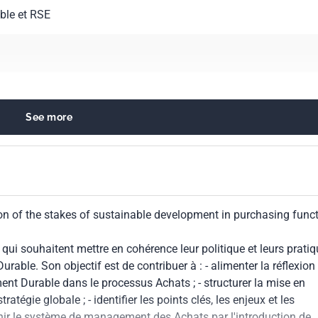
ble et RSE
See more
g. Procurement. Logistics
ntal economics. Sustainability
on of the stakes of sustainable development in purchasing func
i souhaitent mettre en cohérence leur politique et leurs prati
able. Son objectif est de contribuer à : - alimenter la réflexion
nt Durable dans le processus Achats ; - structurer la mise en
tégie globale ; - identifier les points clés, les enjeux et les
hir le système de management des Achats par l'introduction de