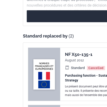
nouvelles procédures et des critères de décision
recommandations du guide SD 21000. L'approche
interdépendances avec les parties intéressées et
Elles ont été élaborées dans un souci de cohé
qualité et s'inscrivent dans le cadre d'une démar
Standard replaced by
(2)
NF X50-135-1
August 2012
Standard
Cancelled
Purchasing function - Sustai
Strategy
Le présent document peut être uti
ou sa taille. Il présente des re
mais aussi de l'ensemble des par
opérationnelle d'une démarche RS
dimensions de la responsabilité s