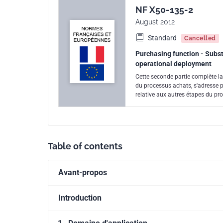
NF X50-135-2
August 2012
Standard
Cancelled
Purchasing function - Subst
operational deployment
Cette seconde partie complète la p
du processus achats, s'adresse pr
relative aux autres étapes du pr
directions achats, acheteurs et/
tout issu de la somme cohérente 
Table of contents
Avant-propos
Introduction