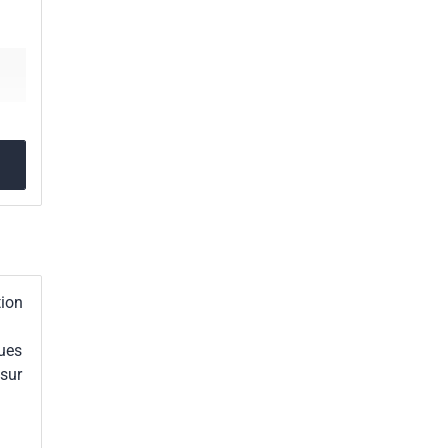
tion
ques
 sur