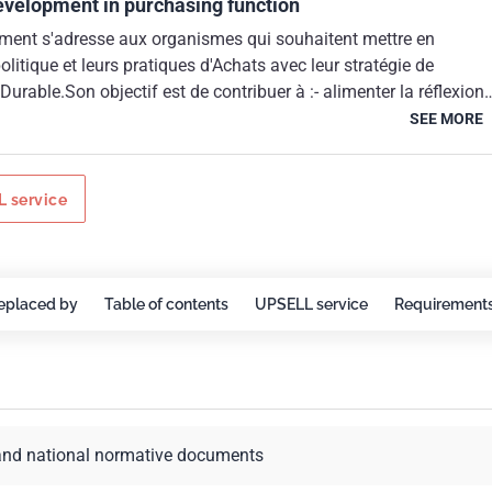
evelopment in purchasing function
ment s'adresse aux organismes qui souhaitent mettre en
olitique et leurs pratiques d'Achats avec leur stratégie de
rable.Son objectif est de contribuer à :- alimenter la réflexion
 compte des principes de Développement Durable dans le
SEE MORE
 ;- structurer la mise en oeuvre de ces principes en cohérence
e globale ;- identifier les points clés, les enjeux et les dilemmes 
 processus ;- enrichir le système de management des Achats pa
 service
e nouvelles procédures et des critères de décision plus
gnes directrices s'appuient sur les recommandations du guide 
he préconisée intègre la nécessité de mieux prendre en compte
nces avec les parties intéressées et d'être plus transparentes su
eplaced by
Table of contents
UPSELL service
Requirement
 de développement.Elles ont été élaborées dans un souci de
les normes de management environnemental et de la qualité et
s le cadre d'une démarche itérative d'amélioration continue.
and national normative documents