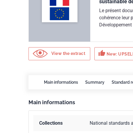
sustainable d
Le présent docu
cohérence leur p
Développement Du
sur la prise en
processus Achats
avec une stratégi
thumb_up
chaque étape du
View the extract
New: UPSELL
l'introduction d
nombreux.Ces li
21000. L'approc
les interdépenda
Main informations
Summary
Standard r
leurs stratégies
cohérence avec 
Main informations
s'inscrivent dan
Collections
National standards 